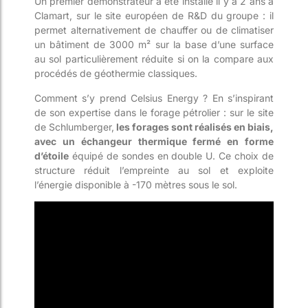
Un premier démonstrateur a été installé il y a 2 ans à
Clamart, sur le site européen de R&D du groupe : il
permet alternativement de chauffer ou de climatiser
un bâtiment de 3000 m
² sur la base d’une surface
au sol particulièrement réduite si on la compare aux
procédés de géothermie classiques.
Comment s’y prend Celsius Energy ? En s’inspirant
de son expertise dans le forage pétrolier : sur le site
de Schlumberger,
les forages sont réalisés en biais,
avec un échangeur thermique fermé en forme
d’étoile
équipé de sondes en double U. Ce choix de
structure réduit l’empreinte au sol et exploite
l’énergie disponible à -170 mètres sous le sol.