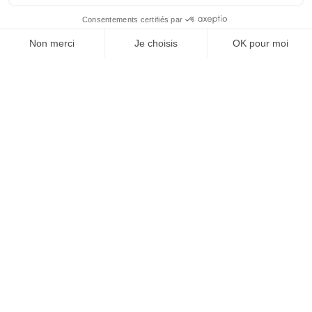
Ingénierie
(57)
Conception
(49)
Expertise
(33)
Démarche qualité
(28)
Nucléaire
(26)
Recrutement
(25)
Défense
(25)
Actualités récentes