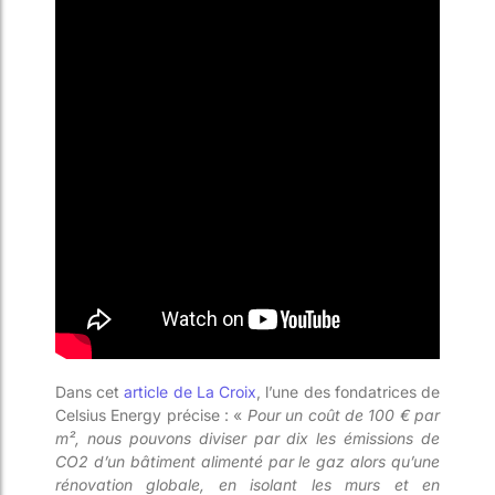
Dans cet
article de La Croix
, l’une des fondatrices de
Celsius Energy précise : «
Pour un coût de 100 € par
m², nous pouvons diviser par dix les émissions de
CO2 d’un bâtiment alimenté par le gaz alors qu’une
rénovation globale, en isolant les murs et en