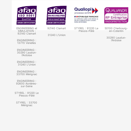
ENGINEERING et
92140 Clamart
STYREL : 91220 Le
50100 Cherbourg-
SIMULATION :
Plessis-Pâté
en-Cotentin
92140 Clamart
31240 L’Union
30290 Laudun-
ENGINEERING :
l’Ardoise
13770 Venelles
ENGINEERING :
30290 Laudun-
l’Ardoise
ENGINEERING :
31240 L’Union
ENGINEERING :
33700 Mérignac
ENGINEERING :
92600 Asnières-
sur-Seine
STYREL :
91220 Le
Plessis-Pâté
STYREL :
33700
Mérignac