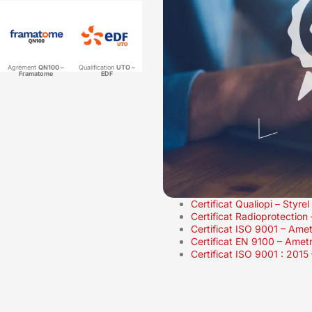
Agrément
QN100 –
Qualification
UTO –
Framatome
EDF
Certificat Qualiopi – Styrel
Certificat Radioprotection
Certificat ISO 9001 – Amet
Certificat EN 9100 – Amet
Certificat ISO 9001 : 2015