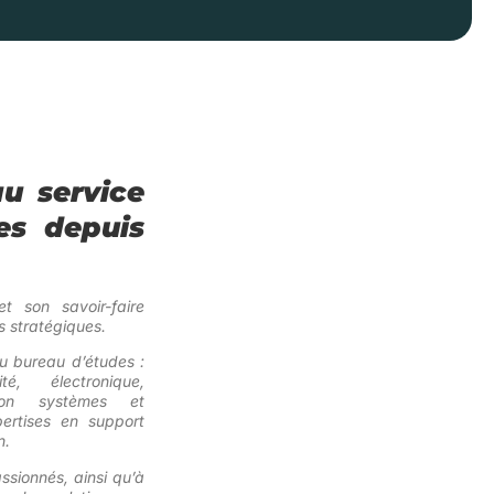
u service
es depuis
et son savoir-faire
 stratégiques.
du bureau d’études :
é, électronique,
ation systèmes et
ertises en support
n.
ssionnés, ainsi qu’à