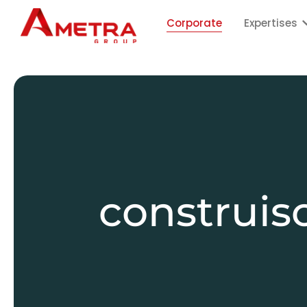
Corporate
Expertises
construis