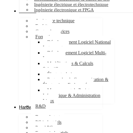
Ingénierie électrique et électrotechnique
Ingénierie électronique et FPGA
Services
Assistance technique
Forfait
Centre de services
Formations
Développement Logiciel National
Instruments
Développement Logiciel Multi-
Langages
Modélisations & Calculs
Scientifiques
Électrotechnique
Protocoles de Communication &
Électronique Embarquée
Management de Projet
Informatique & Administration
Linux
R&D
Hardware
Bancs de test
PC industriels
Panel PC
Ecrans industriels