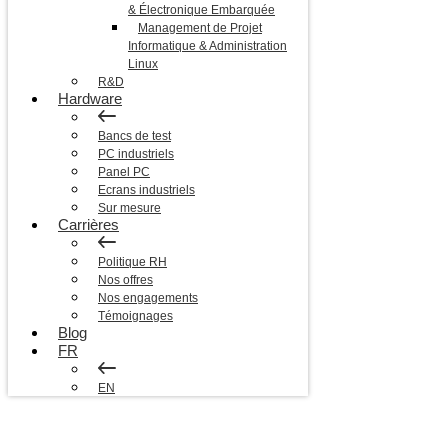
& Électronique Embarquée
Management de Projet
Informatique & Administration
Linux
R&D
Hardware
Bancs de test
PC industriels
Panel PC
Ecrans industriels
Sur mesure
Carrières
Politique RH
Nos offres
Nos engagements
Témoignages
Blog
FR
EN