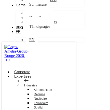
Sur mesure
Carrières
Politique RH
Nos offres
Nos engagements
Témoignages
Blog
FR
EN
Corporate
Expertises
Industries
Aéronautique
Défense
Nucléaire
Ferroviaire
Spatial