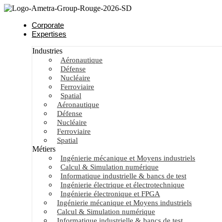
Corporate
Expertises
Industries
Aéronautique
Défense
Nucléaire
Ferroviaire
Spatial
Aéronautique
Défense
Nucléaire
Ferroviaire
Spatial
Métiers
Ingénierie mécanique et Moyens industriels
Calcul & Simulation numérique
Informatique industrielle & bancs de test
Ingénierie électrique et électrotechnique
Ingénierie électronique et FPGA
Ingénierie mécanique et Moyens industriels
Calcul & Simulation numérique
Informatique industrielle & bancs de test