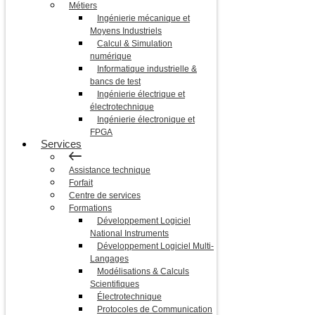
Métiers
Ingénierie mécanique et
Moyens Industriels
Calcul & Simulation
numérique
Informatique industrielle &
bancs de test
Ingénierie électrique et
électrotechnique
Ingénierie électronique et
FPGA
Services
Assistance technique
Forfait
Centre de services
Formations
Développement Logiciel
National Instruments
Développement Logiciel Multi-
Langages
Modélisations & Calculs
Scientifiques
Électrotechnique
Protocoles de Communication