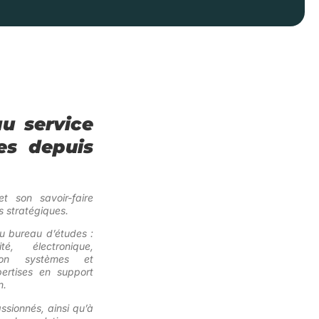
u service
es depuis
et son savoir-faire
 stratégiques.
du bureau d’études :
é, électronique,
ation systèmes et
ertises en support
n.
ssionnés, ainsi qu’à