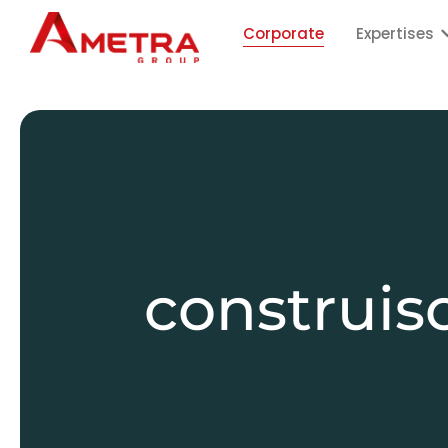
Corporate
Expertises
construis