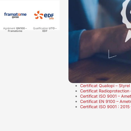
Agrément
QN100 –
Qualification
UTO –
Framatome
EDF
Certificat Qualiopi – Styrel
Certificat Radioprotection
Certificat ISO 9001 – Amet
Certificat EN 9100 – Amet
Certificat ISO 9001 : 2015