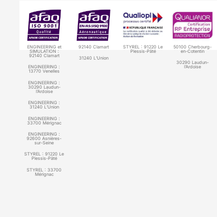
ENGINEERING et
92140 Clamart
STYREL : 91220 Le
50100 Cherbourg-
SIMULATION :
Plessis-Pâté
en-Cotentin
92140 Clamart
31240 L’Union
30290 Laudun-
ENGINEERING :
l’Ardoise
13770 Venelles
ENGINEERING :
30290 Laudun-
l’Ardoise
ENGINEERING :
31240 L’Union
ENGINEERING :
33700 Mérignac
ENGINEERING :
92600 Asnières-
sur-Seine
STYREL :
91220 Le
Plessis-Pâté
STYREL :
33700
Mérignac