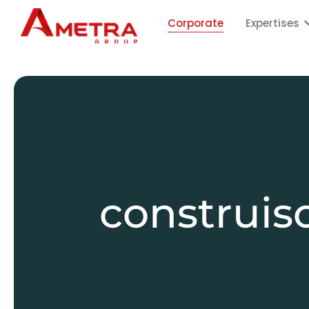
Corporate
Expertises
construis