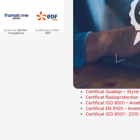
Agrément
QN100 –
Qualification
UTO –
Framatome
EDF
Certificat Qualiopi – Styrel
Certificat Radioprotection
Certificat ISO 9001 – Amet
Certificat EN 9100 – Amet
Certificat ISO 9001 : 2015