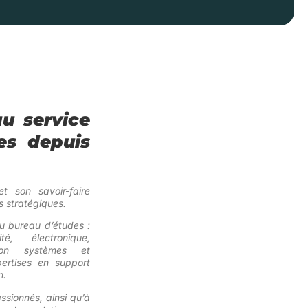
u service
es depuis
et son savoir-faire
 stratégiques.
du bureau d’études :
é, électronique,
ation systèmes et
ertises en support
n.
ssionnés, ainsi qu’à