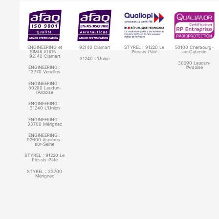
ENGINEERING et
92140 Clamart
STYREL : 91220 Le
50100 Cherbourg-
SIMULATION :
Plessis-Pâté
en-Cotentin
92140 Clamart
31240 L’Union
30290 Laudun-
ENGINEERING :
l’Ardoise
13770 Venelles
ENGINEERING :
30290 Laudun-
l’Ardoise
ENGINEERING :
31240 L’Union
ENGINEERING :
33700 Mérignac
ENGINEERING :
92600 Asnières-
sur-Seine
STYREL :
91220 Le
Plessis-Pâté
STYREL :
33700
Mérignac