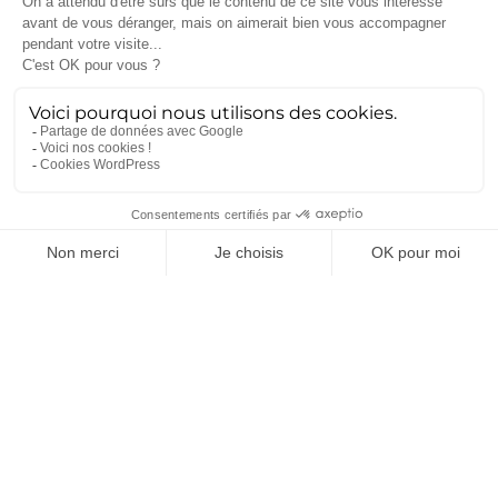
Engineering
Aéronautique
Espace clients
Défense
Espace fournisseurs
Nucléaire
Mentions légales
Ferroviaire
Gestion des cookies
Spatial
Contact
Services
Hardware
Assistance
Ecrans industriels
technique
Panel PC
Forfait
Sur mesure
Centre de services
PC industriels
Formations
Bancs de test
R&D