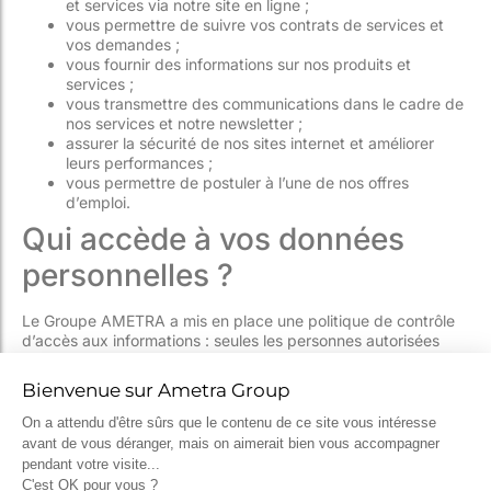
et services via notre site en ligne ;
vous permettre de suivre vos contrats de services et
vos demandes ;
vous fournir des informations sur nos produits et
services ;
vous transmettre des communications dans le cadre de
nos services et notre newsletter ;
assurer la sécurité de nos sites internet et améliorer
leurs performances ;
vous permettre de postuler à l’une de nos offres
d’emploi.
Qui accède à vos données
personnelles ?
Le Groupe AMETRA a mis en place une politique de contrôle
d’accès aux informations : seules les personnes autorisées
peuvent accéder aux données personnelles nécessaires à la
réalisation de leurs missions.
Sous-traitants :
le Groupe
AMETRA peut transmettre certaines données personnelles à
des sous-traitants auxquels il fait appel pour la réalisation de
tout ou partie des services dans le cadre des commandes
passées par ses clients. Seules les données strictement
nécessaires à la réalisation du travail sont transmises, et un