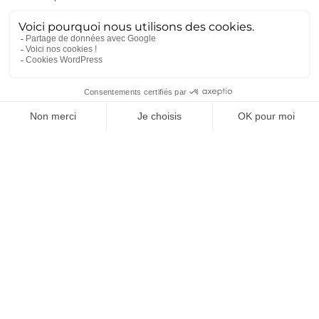
contrat lie le Groupe AMETRA à ses sous-traitants, engageant
ces derniers à respecter leurs obligations en matière de
traitement de données personnelles.
Combien de temps
conservons-nous vos
données personnelles ?
Client :
nous conservons vos données personnelles tant
que vous utilisez nos services et nos plateformes. À
compter de la date de fin de vos contrats avec le
Groupe AMETRA, vos données sont conservées
conformément aux durées légales de conservation, puis
détruites ou anonymisées.
Prospect :
vos données sont conservées pendant 3 ans
à compter du dernier contact, en l’absence de réponse
de votre part à nos sollicitations.
Candidat :
vos données sont conservées pendant 3 ans
après votre dernière candidature, si vous n’intégrez pas
nos effectifs.
Où sont traitées vos données