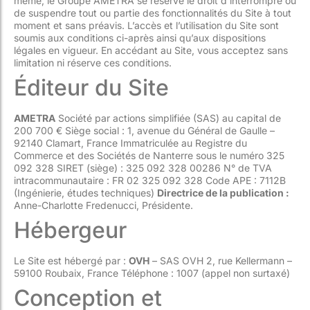
même, le Groupe AMETRA se réserve le droit d’interrompre ou
de suspendre tout ou partie des fonctionnalités du Site à tout
moment et sans préavis. L’accès et l’utilisation du Site sont
soumis aux conditions ci-après ainsi qu’aux dispositions
légales en vigueur. En accédant au Site, vous acceptez sans
limitation ni réserve ces conditions.
Éditeur du Site
AMETRA
Société par actions simplifiée (SAS) au capital de
200 700 € Siège social : 1, avenue du Général de Gaulle –
92140 Clamart, France Immatriculée au Registre du
Commerce et des Sociétés de Nanterre sous le numéro 325
092 328 SIRET (siège) : 325 092 328 00286 N° de TVA
intracommunautaire : FR 02 325 092 328 Code APE : 7112B
(Ingénierie, études techniques)
Directrice de la publication :
Anne-Charlotte Fredenucci, Présidente.
Hébergeur
Le Site est hébergé par :
OVH
– SAS OVH 2, rue Kellermann –
59100 Roubaix, France Téléphone : 1007 (appel non surtaxé)
Conception et