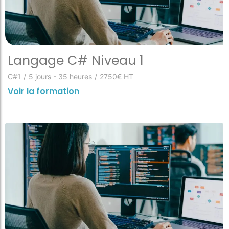
Langage C# Niveau 1
C#1
/
5 jours - 35 heures
/
2750€ HT
Voir la formation