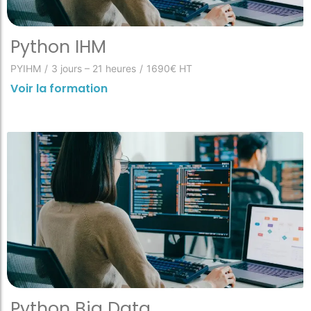
Python IHM
PYIHM
/
3 jours – 21 heures
/
1690€ HT
Voir la formation
Python Big Data