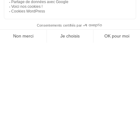
Intégration QML/C++
QMLC
/
1 jour – 7 heures
/
980€ HT
Voir la formation