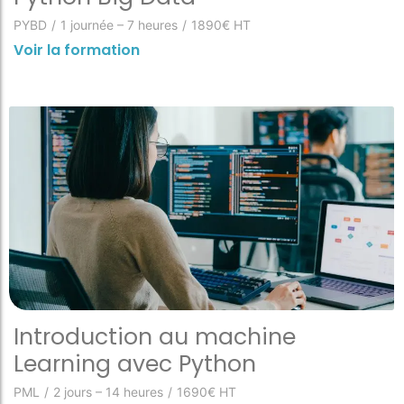
PYBD
/
1 journée – 7 heures
/
1890€ HT
Voir la formation
Introduction au machine
Learning avec Python
PML
/
2 jours – 14 heures
/
1690€ HT