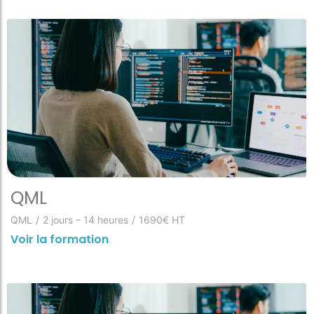
QML
QML
/
2 jours – 14 heures
/
1690€ HT
Voir la formation