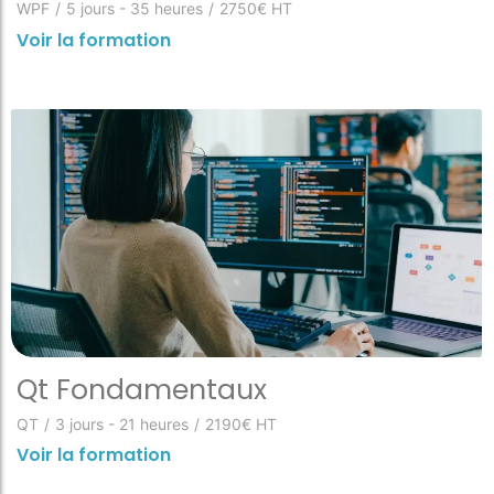
WPF
/
5 jours - 35 heures
/
2750€ HT
Voir la formation
Qt Fondamentaux
QT
/
3 jours - 21 heures
/
2190€ HT
Voir la formation