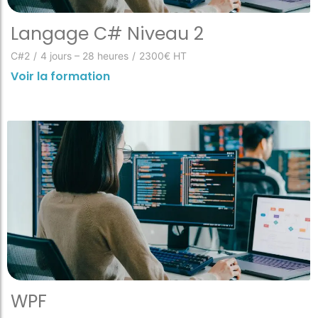
Langage C# Niveau 2
C#2
/
4 jours – 28 heures
/
2300€ HT
Voir la formation
WPF