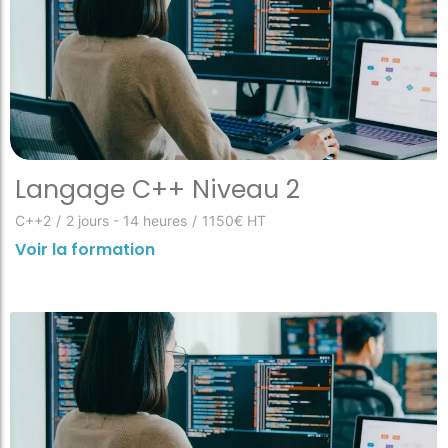
Langage C++ Niveau 2
C++2
/
2 jours - 14 heures
/
1150€ HT
Voir la formation