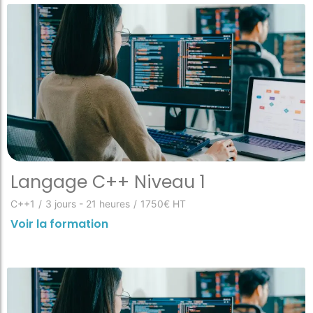
Langage C++ Niveau 1
C++1
/
3 jours - 21 heures
/
1750€ HT
Voir la formation