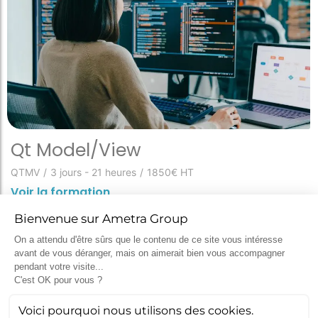
Qt Model/View
QTMV
/
3 jours - 21 heures
/
1850€ HT
Voir la formation