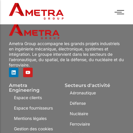
Industries
Assistance technique
Bancs de test
Politique RH
Industries
Assistance technique
Bancs de test
Politique RH
Ametra Group accompagne les grands projets industriels
Métiers
Forfait
PC industriels
Nos offres
Métiers
Forfait
PC industriels
Nos offres
en ingénierie mécanique, électronique, systèmes et
Centre de services
Panel PC
Nos engagements
Centre de services
Panel PC
Nos engagements
intégration. Le groupe intervient dans les secteurs de
l’aéronautique, du spatial, de la défense, du nucléaire et du
Formations
Ecrans industriels
Témoignages
Formations
Ecrans industriels
Témoignages
ferroviaire.
R&D
Sur mesure
R&D
Sur mesure
Ametra
Secteurs d'activité
Engineering
Aéronautique
Espace clients
Défense
Espace fournisseurs
Nucléaire
Mentions légales
Ferroviaire
Gestion des cookies