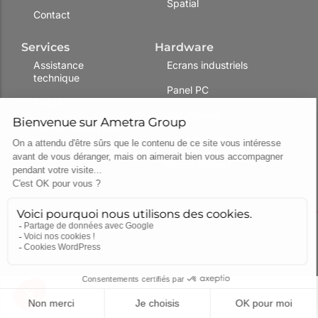
Spatial
Contact
Services
Hardware
Assistance
Ecrans industriels
technique
Panel PC
Forfait
Sur mesure
Centre de services
PC industriels
Formations
Bancs de test
R&D
© 2026 – Ametra Group