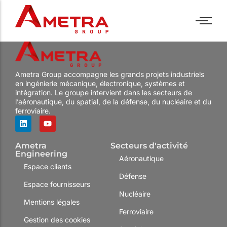
Industries
Assistance technique
Bancs de test
Politique RH
Industries
Assistance technique
Bancs de test
Politique RH
Ametra Group accompagne les grands projets industriels
Métiers
Forfait
PC industriels
Nos offres
Métiers
Forfait
PC industriels
Nos offres
en ingénierie mécanique, électronique, systèmes et
Centre de services
Panel PC
Nos engagements
Centre de services
Panel PC
Nos engagements
intégration. Le groupe intervient dans les secteurs de
l’aéronautique, du spatial, de la défense, du nucléaire et du
Formations
Ecrans industriels
Témoignages
Formations
Ecrans industriels
Témoignages
ferroviaire.
R&D
Sur mesure
R&D
Sur mesure
Ametra
Secteurs d'activité
Engineering
Aéronautique
Espace clients
Défense
Espace fournisseurs
Nucléaire
Mentions légales
Ferroviaire
Gestion des cookies