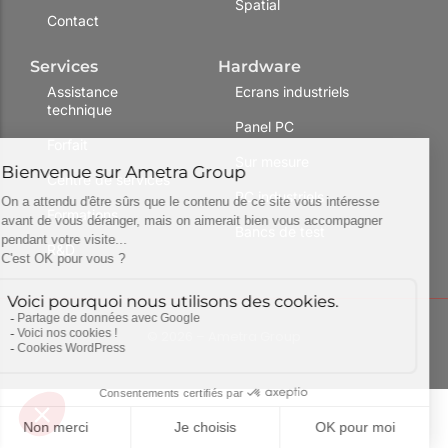
Spatial
Contact
Services
Hardware
Assistance
Ecrans industriels
technique
Panel PC
Forfait
Sur mesure
Centre de services
PC industriels
Formations
Bancs de test
R&D
© 2026 – Ametra Group