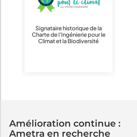
 1
Signataire historique de la
S
Charte de l’Ingénierie pour le
l
Climat et la Biodiversité
la
n
on
 ou
Amélioration continue :
Ametra en recherche