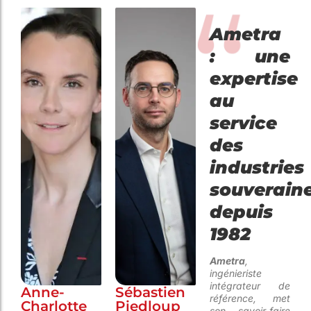
Ametra
: une
expertise
au
service
des
industries
souverain
depuis
1982
Ametra
,
ingénieriste
intégrateur de
Anne-
Sébastien
référence, met
Charlotte
Piedloup
son savoir-faire