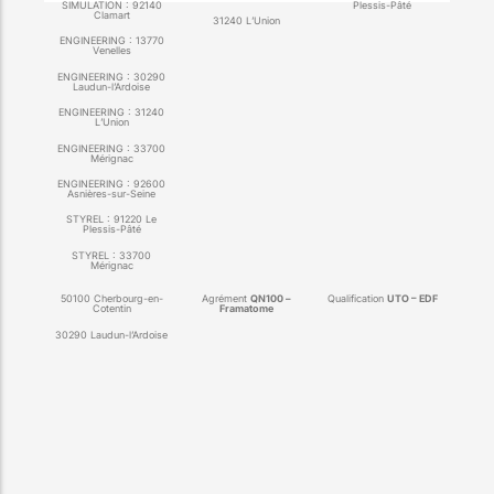
SIMULATION :
92140
Plessis-Pâté
Clamart
31240 L’Union
ENGINEERING :
13770
Venelles
ENGINEERING :
30290
Laudun-l’Ardoise
ENGINEERING :
31240
L’Union
ENGINEERING :
33700
Mérignac
ENGINEERING :
92600
Asnières-sur-Seine
STYREL :
91220 Le
Plessis-Pâté
STYREL :
33700
Mérignac
50100 Cherbourg-en-
Agrément
QN100 –
Qualification
UTO – EDF
Cotentin
Framatome
30290 Laudun-l’Ardoise