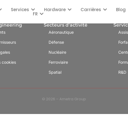
Services
Hardware
Carrières
Blog
FR
gineering
Secteurs d'activité
Servic
nts
Aéronautique
Assi
rnisseurs
Défense
Forfa
égales
Nucléaire
Cent
s cookies
Ferroviaire
Form
Spatial
R&D
© 2026 – Ametra Group