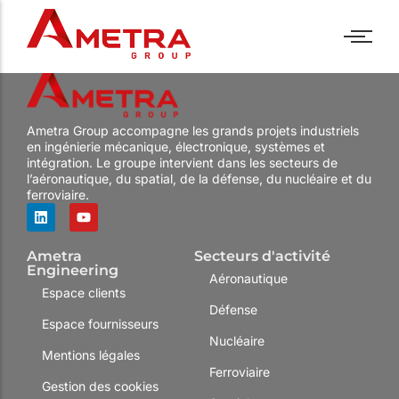
Industries
Assistance technique
Bancs de test
Politique RH
EN
Industries
Assistance technique
Bancs de test
Politique RH
EN
Ametra Group accompagne les grands projets industriels
Métiers
Forfait
PC industriels
Nos offres
Métiers
Forfait
PC industriels
Nos offres
en ingénierie mécanique, électronique, systèmes et
Centre de services
Panel PC
Nos engagements
Centre de services
Panel PC
Nos engagements
intégration. Le groupe intervient dans les secteurs de
l’aéronautique, du spatial, de la défense, du nucléaire et du
Formations
Ecrans industriels
Témoignages
Formations
Ecrans industriels
Témoignages
ferroviaire.
R&D
Sur mesure
R&D
Sur mesure
Ametra
Secteurs d'activité
Engineering
Aéronautique
Espace clients
Défense
Espace fournisseurs
Nucléaire
Mentions légales
Ferroviaire
Gestion des cookies