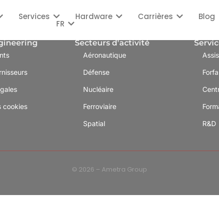
Services
Hardware
Carrières
Blog
FR
gineering
Secteurs d'activité
Servic
nts
Aéronautique
Assi
rnisseurs
Défense
Forfa
égales
Nucléaire
Cent
s cookies
Ferroviaire
Form
Spatial
R&D
© 2026 – Ametra Group