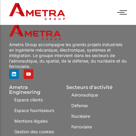
Industries
Assistance technique
Bancs de test
Politique RH
EN
Industries
Assistance technique
Bancs de test
Politique RH
EN
Ametra Group accompagne les grands projets industriels
Métiers
Forfait
PC industriels
Nos offres
Métiers
Forfait
PC industriels
Nos offres
en ingénierie mécanique, électronique, systèmes et
Centre de services
Panel PC
Nos engagements
Centre de services
Panel PC
Nos engagements
intégration. Le groupe intervient dans les secteurs de
l’aéronautique, du spatial, de la défense, du nucléaire et du
Formations
Ecrans industriels
Témoignages
Formations
Ecrans industriels
Témoignages
ferroviaire.
R&D
Sur mesure
R&D
Sur mesure
Ametra
Secteurs d'activité
Engineering
Aéronautique
Espace clients
Défense
Espace fournisseurs
Nucléaire
Mentions légales
Ferroviaire
Gestion des cookies