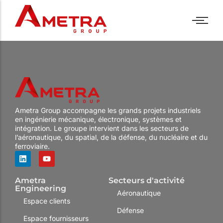
Aucune offre sélectionnée.
← Retour aux offres
Industries
Assistance technique
Bancs de test
Politique RH
EN
Industries
Assistance technique
Bancs de test
Politique RH
EN
Métiers
Forfait
PC industriels
Nos offres
Métiers
Forfait
PC industriels
Nos offres
Centre de services
Panel PC
Nos engagements
Centre de services
Panel PC
Nos engagements
Formations
Ecrans industriels
Témoignages
Formations
Ecrans industriels
Témoignages
Ametra Group accompagne les grands projets industriels
R&D
Sur mesure
R&D
Sur mesure
en ingénierie mécanique, électronique, systèmes et
intégration. Le groupe intervient dans les secteurs de
l’aéronautique, du spatial, de la défense, du nucléaire et du
ferroviaire.
Ametra
Secteurs d'activité
Engineering
Aéronautique
Espace clients
Défense
Espace fournisseurs