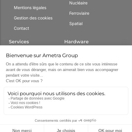
Nucléaire
Mentions légales
Ferroviaire
Gestion des cookies
Spatial
Contact
Services
Hardware
Assistance
Ecrans industriels
technique
Panel PC
Forfait
Sur mesure
Centre de services
PC industriels
Formations
Bancs de test
R&D
© 2026 – Ametra Group