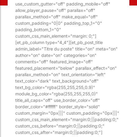
use_custom_gutter="off" padding_mobile="off"
allow_player_pause="off" parallax="off"
parallax_method="off" make_equal="off"
custom_padding="0|0" padding_top_1="0"
padding_bottom_1="0"
custom_css_main_element="margin: 0;"]
[et_pb_column type="4_4"][et_pb_post_title
admin_label="Titre du poste" title="on" meta="on"
author="on" date="on" categories="on"
comments="off" featured_image="off"
featured_placement="below" parallax_effect="on"
parallax_method="on" text_orientation="left"
text_color="dark" text_background="off"
text_bg_color="rgba(255,255,255,0.9)"
module_bg_color="rgba(255,255,255,0)"
title_all_caps="off" use_border_color="off"
border_color="#ffffff" border_style="solid"
custom_margin="0px|||" custom_padding="0px|||"
custom_css_main_element="margin:0;||padding:0;"
custom_css_before="margin:0;||padding:0;"
custom_css_after="margin:0;||padding:0;"]