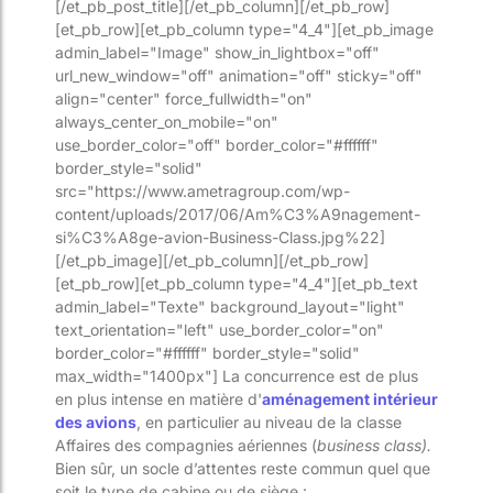
[/et_pb_post_title][/et_pb_column][/et_pb_row]
[et_pb_row][et_pb_column type="4_4"][et_pb_image
admin_label="Image" show_in_lightbox="off"
url_new_window="off" animation="off" sticky="off"
align="center" force_fullwidth="on"
always_center_on_mobile="on"
use_border_color="off" border_color="#ffffff"
border_style="solid"
src="https://www.ametragroup.com/wp-
content/uploads/2017/06/Am%C3%A9nagement-
si%C3%A8ge-avion-Business-Class.jpg%22]
[/et_pb_image][/et_pb_column][/et_pb_row]
[et_pb_row][et_pb_column type="4_4"][et_pb_text
admin_label="Texte" background_layout="light"
text_orientation="left" use_border_color="on"
border_color="#ffffff" border_style="solid"
max_width="1400px"] La concurrence est de plus
en plus intense en matière d'
aménagement intérieur
des avions
, en particulier au niveau de la classe
Affaires des compagnies aériennes (
business class).
Bien sûr, un socle d’attentes reste commun quel que
soit le type de cabine ou de siège :