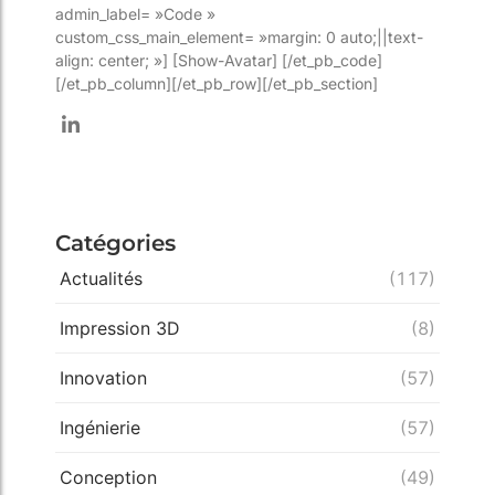
admin_label= »Code »
custom_css_main_element= »margin: 0 auto;||text-
align: center; »] [Show-Avatar] [/et_pb_code]
[/et_pb_column][/et_pb_row][/et_pb_section]
Catégories
Actualités
(117)
Impression 3D
(8)
Innovation
(57)
Ingénierie
(57)
Conception
(49)