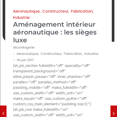
Aeronautique
,
Constructeur
,
Fabrication
,
Industrie
Aménagement intérieur
aéronautique : les sièges
luxe
Alice Magnier
-
Aeronautique
,
Constructeur
,
Fabrication
,
Industrie
-
14 juin 2017
[et_pb_section fullwidth="off" specialty="off"
transparent_background="off"
allow_player_pause="off" inner_shadow="off"
parallax="off" parallax_method="off"
padding_mobile="off" make_fullwidth="off"
use_custom_width="off" width_unit="on"
make_equal="off" use_custom_gutter="off"
custom_css_main_element="padding-top:0;"]
[et_pb_row make_fullwidth="on"
use_custom_width="off" width_unit="on"