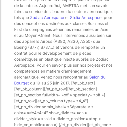
de la cabine. Aujourd’hui, AMETRA met son savoir-
faire au service des leaders du secteur aéronautique,
tels que
Zodiac Aerospace
et
Stelia Aerospace
, pour
des conceptions destinées aux classes Business et
First de compagnies aériennes renommées en Asie
et au Moyen-Orient. Nous intervenons aussi bien sur
des appareils Airbus (A380, A330, A350) que
Boeing (B777, B787…) et venons de remporter un
contrat pour le développement de pièces
cosmétiques en plastique injecté auprès de Zodiac
Aerospace. Pour en savoir plus sur nos projets et nos
compétences en matière d’aménagement
aéronautique, venez nous rencontrer au
Salon du
Bourget
du 19 au 25 juin 2017. [/et_pb_text]
[/et_pb_column][/et_pb_row][/et_pb_section]
[et_pb_section fullwidth= »off » specialty= »off »]
[et_pb_row][et_pb_column type= »4_4″]
[et_pb_divider admin_label= »Séparateur »
color= »#c4c4c4″ show_divider= »on »
divider_style= »solid » divider_position= »top »
hide_on_mobile= »on »] [/et_pb_divider][et_pb_code