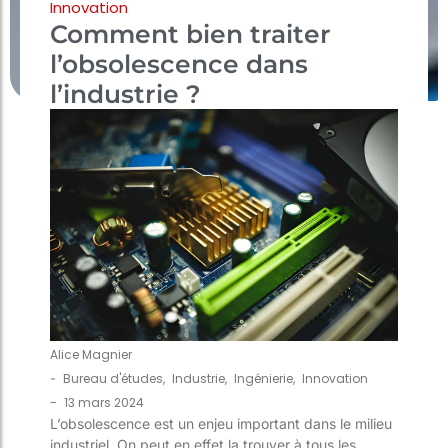
Innovation
Comment bien traiter
l’obsolescence dans
l’industrie ?
Alice Magnier
-
Bureau d'études
,
Industrie
,
Ingénierie
,
Innovation
-
13 mars 2024
L’obsolescence est un enjeu important dans le milieu
industriel. On peut en effet la trouver à tous les