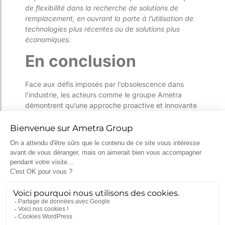
de flexibilité dans la recherche de solutions de
remplacement, en ouvrant la porte à l’utilisation de
technologies plus récentes ou de solutions plus
économiques.
En conclusion
Face aux défis imposés par l’obsolescence dans
l’industrie, les acteurs comme le groupe Ametra
démontrent qu’une approche proactive et innovante
est non seulement possible mais essentielle pour
garantir la durabilité et l’efficacité des systèmes
critiques.
En adoptant des stratégies telles que le
remplacement pin-to-pin, la conception de solutions
adaptatives pour intégrer des composants de
nouvelle génération, ou encore la refonte complète
de systèmes pour intégrer des avancées
technologiques tout en conservant les certifications
lorsque cela est nécessaire, les industriels peuvent