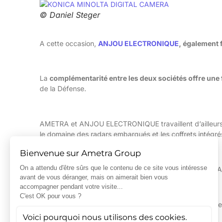
© Daniel Steger
A cette occasion,
ANJOU ELECTRONIQUE
, également 
La
complémentarité entre les deux sociétés offre une 
de la Défense.
AMETRA et ANJOU ELECTRONIQUE travaillent d’ailleurs 
le domaine des radars embarqués et les coffrets intégré
AMETRA exerce son expertise en ingénierie, tandis qu’A
De l’étude à la réalisation, l’offre intégrée apporte tous
projets.