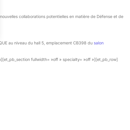
ouvelles collaborations potentielles en matière de Défense et de
E au niveau du hall 5, emplacement CB398 du
salon
[et_pb_section fullwidth= »off » specialty= »off »][et_pb_row]
= »Séparateur » color= »#c4c4c4″ show_divider= »on »
n_mobile= »on »] [/et_pb_divider][et_pb_code admin_label= »Code »
 center; »] [Show-Avatar] [/et_pb_code][/et_pb_column][/et_pb_row]