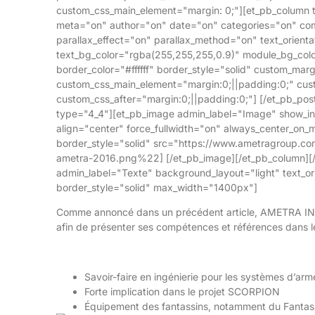
custom_css_main_element="margin: 0;"][et_pb_column ty
meta="on" author="on" date="on" categories="on" co
parallax_effect="on" parallax_method="on" text_orienta
text_bg_color="rgba(255,255,255,0.9)" module_bg_color
border_color="#ffffff" border_style="solid" custom_ma
custom_css_main_element="margin:0;||padding:0;" cus
custom_css_after="margin:0;||padding:0;"] [/et_pb_pos
type="4_4"][et_pb_image admin_label="Image" show_in_l
align="center" force_fullwidth="on" always_center_on_m
border_style="solid" src="https://www.ametragroup.co
ametra-2016.png%22] [/et_pb_image][/et_pb_column][/
admin_label="Texte" background_layout="light" text_ori
border_style="solid" max_width="1400px"]
Comme annoncé dans un précédent article, AMETRA ING
afin de présenter ses compétences et références dans le
Savoir-faire en ingénierie pour les systèmes d’ar
Forte implication dans le projet SCORPION
Équipement des fantassins, notamment du Fantas