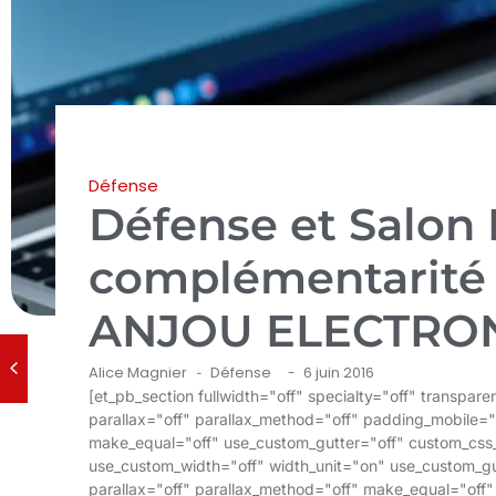
Défense
Défense et Salon
complémentarité
ANJOU ELECTRO
Alice Magnier
Défense
6 juin 2016
-
-
[et_pb_section fullwidth="off" specialty="off" transpa
parallax="off" parallax_method="off" padding_mobile="
make_equal="off" use_custom_gutter="off" custom_css
use_custom_width="off" width_unit="on" use_custom_gu
parallax="off" parallax_method="off" make_equal="of