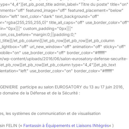
pe="4_4"][et_pb_post_title admin_label="Titre du poste" title="on"
mments="off" featured_image="off" featured_placement="below"
tion="left" text_color="dark" text_background="off"
="rgba(255,255,255,0)" title_all_caps="off" use_border_color="off"
rgin="0px|||" custom_padding="0px|||"
tom_css_before="margin:0;||padding:0;"
t_title][/et_pb_column][/et_pb_row][et_pb_row][et_pb_column
ightbox="off" url_new_window="off" animation="off" sticky="off"
obile="on" use_border_color="off" border_color="#ffffff"
m/wp-content/uploads/2016/06/salon-eurosatory-defense-securite-
et_pb_row][et_pb_row][et_pb_column type="4_4"][et_pb_text
entation="left" use_border_color="on" border_color="#ffffff"
ENIERIE participe au salon EUROSATORY du 13 au 17 juin 2016,
 domaine de la Défense et de la Sécurité :
mes, les systèmes de communication et de visualisation
sin FELIN («
Fantassin à Équipements et Liaisons INtégrés
« )