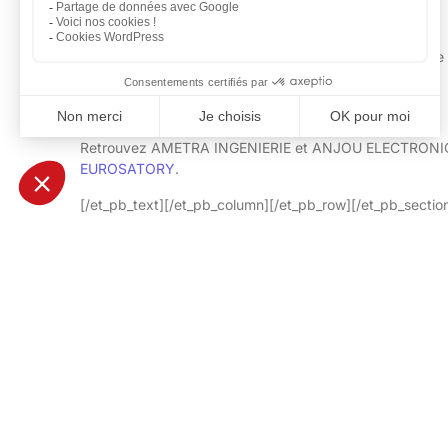
EUROSATORY sera donc aussi l’occasion d’identifier de n
Sécurité.
Retrouvez AMETRA INGENIERIE et ANJOU ELECTRONIQU
EUROSATORY
.
[/et_pb_text][/et_pb_column][/et_pb_row][/et_pb_section]
[et_pb_column type= »4_4″][et_pb_divider admin_label
divider_style= »solid » divider_position= »top » hide_o
custom_css_main_element= »margin: 0 auto;||text-align:
[/et_pb_section]