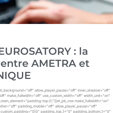
 EUROSATORY : la
 entre AMETRA et
NIQUE
rent_background="off" allow_player_pause="off" inner_shadow="off"
off" make_fullwidth="off" use_custom_width="off" width_unit="on"
_main_element="padding-top:0;"][et_pb_row make_fullwidth="on"
tter="off" padding_mobile="off" allow_player_pause="off"
f" custom_padding="0|0" padding_top_1="0" padding_bottom_1="0"