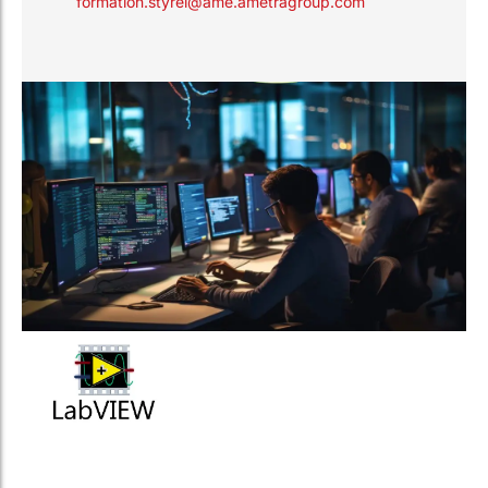
formation.styrel@ame.ametragroup.com