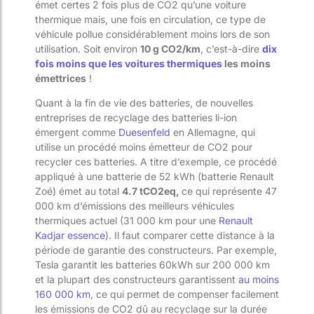
émet certes 2 fois plus de CO
2
qu’une voiture
thermique mais, une fois en circulation, ce type de
véhicule pollue considérablement moins lors de son
utilisation. Soit environ
10 g CO
2
/km
, c’est-à-dire
dix
fois moins que les voitures thermiques
les moins
émettrices
!
Quant à la fin de vie des batteries, de nouvelles
entreprises de recyclage des batteries li-ion
émergent comme
Duesenfeld
en Allemagne, qui
utilise un procédé moins émetteur de CO
2
pour
recycler ces batteries. A titre d’exemple, ce procédé
appliqué à une batterie de 52 kWh (batterie Renault
Zoé) émet au total
4.7 tCO2eq,
ce qui représente 47
000 km d’émissions des meilleurs véhicules
thermiques actuel (31 000 km pour une
Renault
Kadjar essence
). Il faut comparer cette distance à la
période de garantie des constructeurs. Par exemple,
Tesla garantit les batteries 60kWh sur 200 000 km
et la plupart des constructeurs garantissent
au moins
160 000 km
, ce qui permet de compenser facilement
les émissions de CO
2
dû au recyclage sur la durée