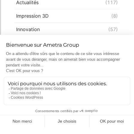
Actualités
(117)
Impression 3D
(8)
Innovation
(57)
Ingénierie
(57)
Conception
(49)
Expertise
(33)
Démarche qualité
(28)
Nucléaire
(26)
Recrutement
(25)
Défense
(25)
Actualités récentes