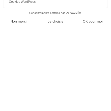
Conception
(49)
Expertise
(33)
Démarche qualité
(28)
Nucléaire
(26)
Recrutement
(25)
Défense
(25)
Actualités récentes