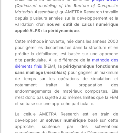
(
O
ptimized modeling of the
R
upture of
C
omposite
Materials
A
ssemblies)
qu’AMETRA Research travaille
depuis plusieurs années sur le développement et la
validation d’un
nouvel outil de calcul numérique
appelé ALPS : la péridynamique
.
Cette méthode innovante, née dans les années 2000
pour gérer les discontinuités dans la structure et en
prédire la défaillance, est basée sur une approche
dite particulaire. A la différence de la
méthode des
éléments finis
(FEM),
la péridynamique fonctionne
sans maillage (
meshless
)
pour gagner un maximum
de temps sur les opérations de simulation et
notamment
traiter la propagation des
endommagements de matériaux composites. Elle
n’est donc pas sujette aux mêmes limites que la FEM
et se base sur une approche particulaire.
La cellule AMETRA Research est en train de
développer un
solveur numérique
basé sur cette
approche, soutenue par des subventions
européennes du Fonds Européen de Développement