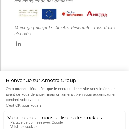
rien manquer de nos actualités !
© image principale- Ametra Research – tous droits
réservés
Catégories
Actualités
(117)
Impression 3D
(8)
Innovation
(57)
Ingénierie
(57)