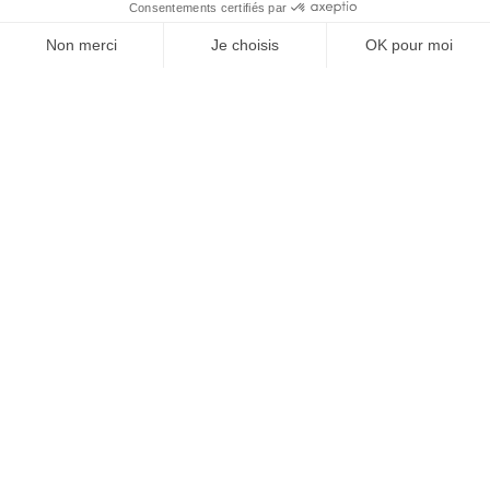
MGCS, Eurodrone, MMCM, IRIS² : ce
que disent déjà les programmes de
défense du futur
5 mai 2026