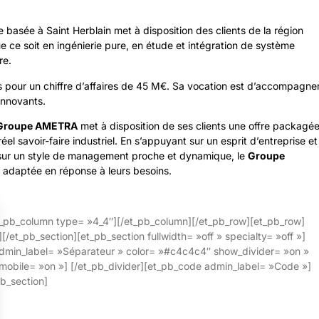
asée à Saint Herblain met à disposition des clients de la région
ce soit en ingénierie pure, en étude et intégration de système
re.
pour un chiffre d’affaires de 45 M€. Sa vocation est d’accompagne
 innovants.
Groupe AMETRA
met à disposition de ses clients une offre packagé
éel savoir-faire industriel. En s’appuyant sur un esprit d’entreprise et
t sur un style de management proche et dynamique, le
Groupe
on adaptée en réponse à leurs besoins.
t_pb_column type= »4_4″][/et_pb_column][/et_pb_row][et_pb_row]
et_pb_section][et_pb_section fullwidth= »off » specialty= »off »]
admin_label= »Séparateur » color= »#c4c4c4″ show_divider= »on »
n_mobile= »on »] [/et_pb_divider][et_pb_code admin_label= »Code »]
b_section]