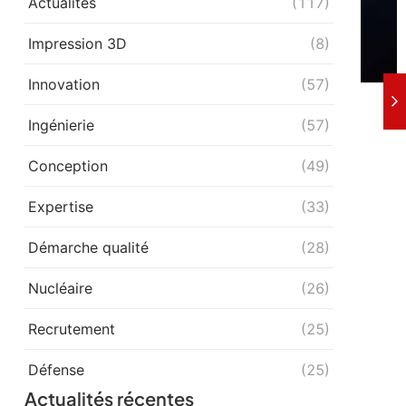
Actualités
(117)
Impression 3D
(8)
Innovation
(57)
Ingénierie
(57)
Conception
(49)
Expertise
(33)
Démarche qualité
(28)
Nucléaire
(26)
Recrutement
(25)
Défense
(25)
Actualités récentes