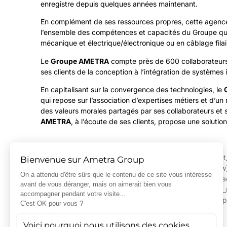
enregistre depuis quelques années maintenant.
En complément de ses ressources propres, cette agence b
l’ensemble des compétences et capacités du Groupe que 
mécanique et électrique/électronique ou en câblage filai
Le
Groupe AMETRA
compte près de 600 collaborateurs 
ses clients de la conception à l’intégration de systèmes
En capitalisant sur la convergence des technologies, le
qui repose sur l’association d’expertises métiers et d’un r
des valeurs morales partagés par ses collaborateurs e
AMETRA
, à l’écoute de ses clients, propose une soluti
[/et_pb_text][/et_pb_column][/et_pb_row][et_pb_row][e
[et_pb_column type= »4_4″][/et_pb_column][/et_pb_row][/
[et_pb_row][et_pb_column type= »4_4″][et_pb_divider 
divider_style= »solid » divider_position= »top » hide_o
Ametra [/et_pb_code][/et_pb_column][/et_pb_row][/et_p