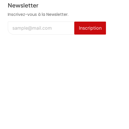
Newsletter
Inscrivez-vous à la Newsletter.
Inscription
es
Hardware
stance technique
Ecrans industriels
it
Panel PC
re de services
Sur mesure