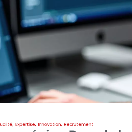
ualité
,
Expertise
,
Innovation
,
Recrutement