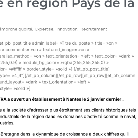
 en région Pays de la
émarche qualité
,
Expertise
,
Innovation
,
Recrutement
_pb_post_title admin_label= »Titre du poste » title= »on »
n » comments= »on » featured_image= »on »
rallax_method= »on » text_orientation= »left » text_color= »dark »
,255,0.9) » module_bg_color= »rgba(255,255,255,0) »
or= »#ffffff » border_style= »solid »] [/et_pb_post_title]
type= »4_4″][/et_pb_column][/et_pb_row][et_pb_row][et_pb_column
nd_layout= »dark » text_orientation= »left »
style= »solid »]
TRA
a ouvert un établissement
à Nantes le 2 janvier dernier .
à la société d’adresser plus étroitement ses clients historiques tels
 industriels de la région dans les domaines d’activité comme le naval,
ustries.
re-Bretagne dans la dynamique de croissance à deux chiffres qu’il