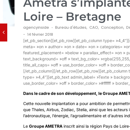
Ametra s’implante
Loire – Bretagne
agencyinside
Bureau d'études
,
CAO
,
Conception
,
D
-
14 février 2018
-
[et_pb_section][et_pb_row][et_pb_column type= »4_4″][et
meta= »on » author= »on » date= »on » categories= »o
featured_placement= »below » parallax_effect= »on » pa
text_background= »off » text_bg_color= »rgba(255,255
title_all_caps= »off » use_border_color= »off » border_col
[/et_pb_column][/et_pb_row][et_pb_row][et_pb_column 
type= »4_4″][et_pb_text admin_label= »Texte » backgrou
use_border_color= »off » border_color= »#ffffff » border_
Dans le cadre de son développement, le
Groupe AME
Cette nouvelle implantation a pour ambition de permettre 
que Thales, Airbus, Zodiac, Stelia, ainsi que les acteurs
l’aéronautique, l’énergie, l’agroalimentaire et d’autres ind
Le
Groupe AMETRA
inscrit ainsi la région Pays de Loi