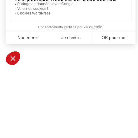
Ametra En
Espace clie
Ametra Group accompagne les grands projets
Espace fou
industriels en ingénierie mécanique,
électronique, systèmes et intégration. Le
Mentions l