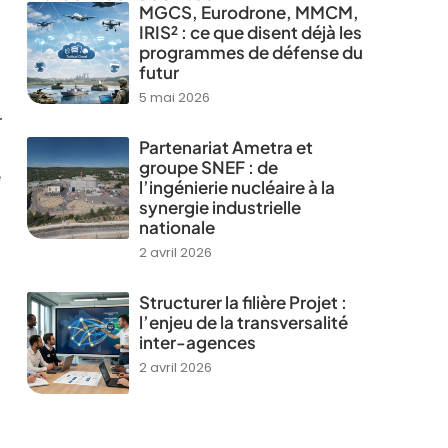
MGCS, Eurodrone, MMCM,
IRIS² : ce que disent déjà les
programmes de défense du
futur
5 mai 2026
r
Partenariat Ametra et
groupe SNEF : de
e
l’ingénierie nucléaire à la
synergie industrielle
nationale
2 avril 2026
Structurer la filière Projet :
l’enjeu de la transversalité
inter-agences
2 avril 2026