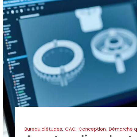
Bureau d'études
,
CAO
,
Conception
,
Démarche q