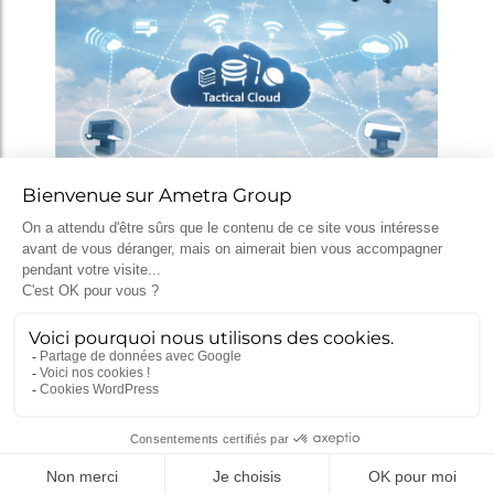
MGCS, Eurodrone, MMCM, IRIS² : ce
que disent déjà les programmes de
défense du futur
5 mai 2026