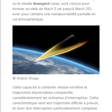
ou le missile
Avangard
russe, sont conçus pour
évoluer au-delà de Mach 5 (et jusqu’à Mach 20),
avec pour certains une manœuvrabilité partielle en
vol atmosphérique.
© Ariane Group
Cette capacité à combiner vitesse extrême et
trajectoires imprévisibles complexifie
considérablement les scénarios d’interception. Cette
caractéristique rend leur trajectoire difficile à prévoir,
et donc leur interception particulièrement complexe