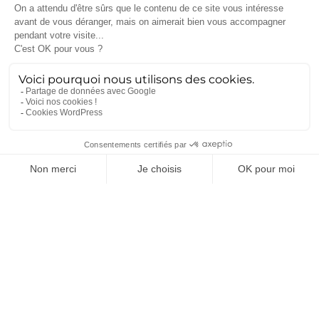
L’Europe, à travers sa coopération industrielle et ses
ambitions technologiques, affirme ainsi sa volonté de
ne pas être dépendante et de participer à la
définition des standards de la défense du XXIe
siècle.
Visitez dès maintenant le
site officiel du groupe
Ametra
, et
rejoignez-nous sur LinkedIn
pour ne rien
manquer des actualités du secteur !
Catégories
Actualités
(117)
Impression 3D
(8)
Innovation
(57)