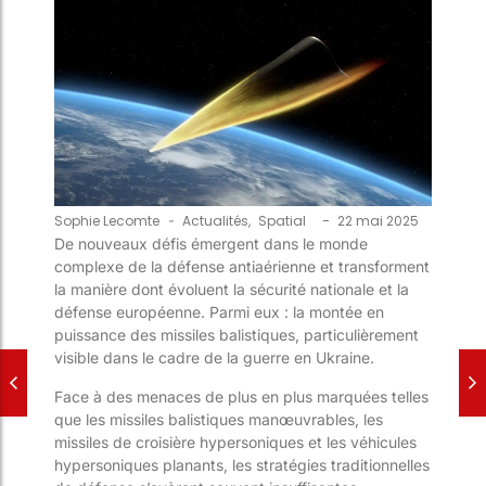
-
Sophie Lecomte
-
Actualités
,
Spatial
22 mai 2025
De nouveaux défis émergent dans le monde
complexe de la défense antiaérienne et transforment
la manière dont évoluent la sécurité nationale et la
défense européenne. Parmi eux : la montée en
puissance des missiles balistiques, particulièrement
visible dans le cadre de la guerre en Ukraine.
Face à des menaces de plus en plus marquées telles
que les missiles balistiques manœuvrables, les
missiles de croisière hypersoniques et les véhicules
hypersoniques planants, les stratégies traditionnelles