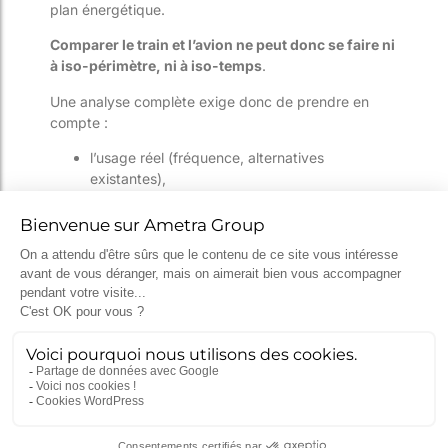
plan énergétique.
Comparer le train et l’avion ne peut donc se faire ni
à iso-périmètre, ni à iso-temps
.
Une analyse complète exige donc de prendre en
compte :
l’usage réel (fréquence, alternatives
existantes),
le coût environnemental complet (construction,
entretien, démantèlement),
la trajectoire de décarbonation engagée (et
non uniquement les performances actuelles).
Et les autres modes
de transport ?
S’il est courant de comparer le train à l’avion, il est
également important de rappeler que
la majorité
des émissions liées au transport
proviennent
encore de la route
.