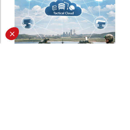
MGCS, Eurodrone, MMCM, IRIS² : ce
que disent déjà les programmes de
défense du futur
5 mai 2026