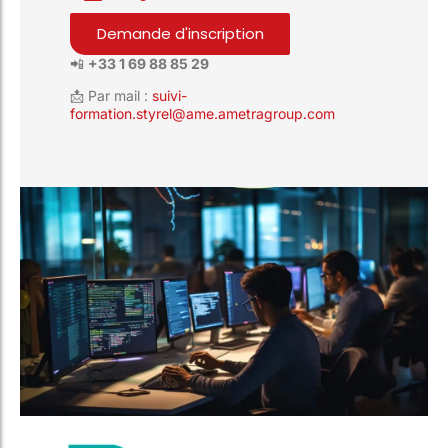
Demande d'inscription
📲
+33 1 69 88 85 29
📩 Par mail :
suivi-
formation.styrel@ame.ametragroup.com