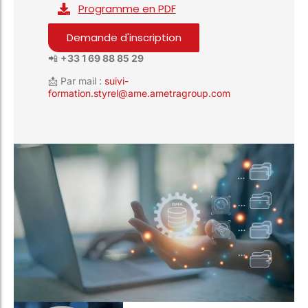
Programme en PDF
Demande d'inscription
📲
+33 1 69 88 85 29
📩 Par mail :
suivi-
formation.styrel@ame.ametragroup.com