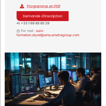
Programme en PDF
Demande d'inscription
📲
+33 1 69 88 85 29
📩 Par mail :
suivi-
formation.styrel@ame.ametragroup.com