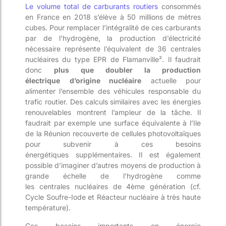
Le volume total
de carburants routiers
consommés
en France en 2018 s’
élève à 50 millions de mètres
cubes
. Pour remplacer l’intégralité
d
e ces carburants
par de l’hydr
ogène, la production d’électricité
nécessaire représente l’équivalent de
36
centrales
nucléaires
du type
EPR
de Flamanville²
. Il faudrait
donc
plus que doubler la production
électrique
d’origine nucléaire
actuelle pour
alimenter l’ensemble des véhicules responsable du
trafic routier. Des calculs similaires avec les énergies
renouvelables montre
nt
l’ampleur de la tâche.
Il
faudrait par exemple une surface équivalente à
l
’Ile
de
l
a
Réunion
recouverte
de cellules photovoltaïques
pour subvenir à ces besoins
énergétiques
supplémentaires
.
Il est également
possible d’imaginer d’autres moyens de production à
grande échelle de l’hydrogène
comme
les
centrale
s
nucléaire
s
de 4
ème
génération
(cf.
Cycle Soufre-Iode et
Réacteur nucléaire à très haute
température
)
.
Ces besoins importants en
énergie