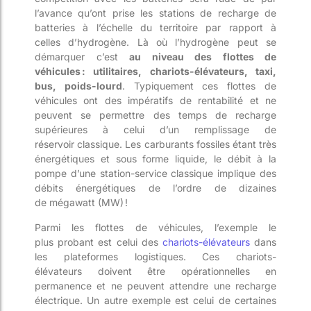
l’avance qu’ont prise les stations de recharge de
batterie
s
à l’échelle du territoire par rapport à
celle
s
d’hydrogène. Là où l’hydrogène peut se
démarquer c’est
au n
iveau des flottes de
véhicules :
utilitaires,
chariots-élévateurs
, taxi,
bus, poids-lourd
. Typiquement ce
s flottes de
véhicules ont des impératifs de rentabilité et ne
peuvent se permettre des temps de recharge
supérieure
s à celui d’un
remplissage de
réservoir
classique. L
es carburants fossiles étant très
énergétiques
et sous forme liquide
, le débit à la
pompe d’une station-service
classique
implique des
débits énergétiques
de l’ordre de
dizaines
de
mégawatt (MW) !
Parmi les flottes de véhicules, l
’exemple le
plus
probant est celui
des
chariots-élévateurs
dans
les plateformes logistiques
. Ces chariots-
élévateurs
doivent être
opérationnel
le
s en
permanence et ne peuvent attendre une recharge
électrique. Un autre exemple est celui
de certaines