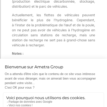
(production
électrique
décarbonné
e
, stockage,
distribution) et le
parc
de véhicules.
Actuellement, les flottes de véhicules peuvent
bénéficier le plus de l’hydrogène. Cependant,
à
l’instar de la problématique de l’œuf et de la poule,
on ne peut pas avoir de véhicules à l’hydrogène en
circulation sans station
s
de recharge, mais une
station de recharge ne sert pas à grand-chose sans
véhicule à recharger.
Notes :
¹ Ce calcul d’énergie ne prend pas en compte le
rendement de la chaîne de traction d’environ 40%
pour l’hydrogène contre 20-30% pour le moteur
thermique.
² Type EPR de Flamanville (2660 MW), avec un
rendement d’électrolyse de 80% et facteur de
charge de 75%