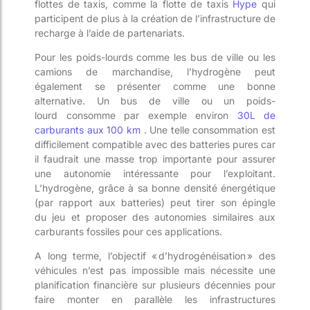
flottes de taxi
s
, comme la flotte de taxi
s
Hype
qui
participent de plus à la création de l’infrastructure de
recharge
à l’aide de
partenariat
s
.
Pour les poids-lour
d
s comme les bus de vill
e ou les
camions de marchandise,
l’hydrogène peut
également se présenter comme une bonne
alternative
. Un bus de ville
ou un poids-
lourd
consomme par exemple environ
30
L
de
carburants au
x
100 km
. Une telle consommation est
difficilement compatible avec des batteries
pures
car
il faudrait une masse trop importante pour assurer
une autonomie intéressante
pour l’exploitant
.
L’hydrogène, grâce à sa bonne densité énergétique
(par rapport au
x
batterie
s
) peut tirer son épingle
du
jeu et proposer des autonomies similaires aux
carburants fossiles pour ces applications.
A long terme, l’objectif « d’
hydrogénéisation
» des
véhicules n’est pas impossible mais nécessite une
planification financière sur plusieurs décennies pour
faire monter en parall
èle les infrastructures