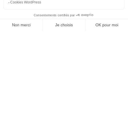
hydrogène
Catégories
Actualités
(117)
Impression 3D
(8)
Innovation
(57)
Ingénierie
(57)
Conception
(49)
Expertise
(33)
Démarche qualité
(28)