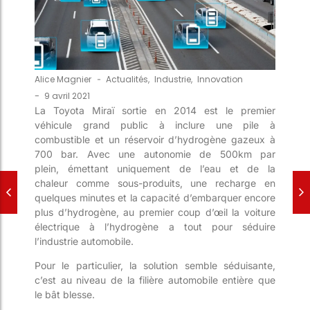
Alice Magnier
-
Actualités
,
Industrie
,
Innovation
-
9 avril 2021
La T
oyota
Miraï
sorti
e
en 2014 est le
premier
véhicule grand public
à inclure une pile à
combustible et un réservoir d’hydrogène gazeux à
700 bar.
Avec
une autonomie de 500km par
plein
,
émettant uniquement de l’eau et de la
chaleur
comme sous-produit
s
,
une recharge en
quelques minutes
et la capacité d’embarquer encore
plus d’hydrogène
, au premier coup d’œil
la voiture
électrique à
l’hydrogène a tout pour séduire
l’industrie automobile.
Pour le particulier, la solution semble séduisante,
c’est au niveau de la filière
automobile entière
que
le
bât
blesse.