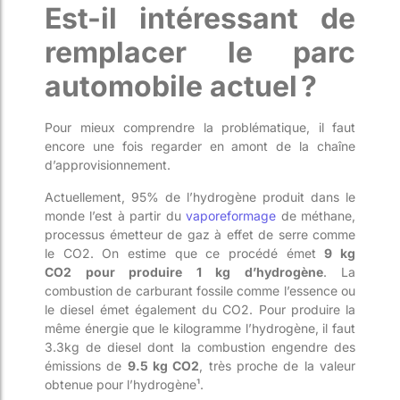
Est-il
intéressant
de
remplacer le parc
automobile actuel ?
Pour mieux comprendre la problématique, il faut
encore une fois regarder en amont de la chaîne
d’approvisionnement.
Actuellement, 95% de l’hydrogène
produit dans le
monde
l’est
à partir du
vaporeformage
de méthane
,
processus émetteur de
gaz à effet de serre comme
le
CO
2
. On estime que ce procédé émet
9 kg
CO
2
pour produire 1 kg d’hydrogène
.
La
combustion de carburant fossile
comme l’essence ou
le diesel
émet également du CO
2
. Pour
produire la
même énergie que le kilogramme l’hydrogène, il faut
3.3kg de diesel dont la combustion engendre des
émissions de
9.5 kg CO
2
, très proche de la valeur
obtenue pour l’
hydrogène¹
.