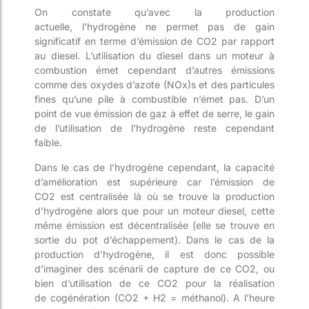
On constate qu’avec la production
actuelle,
l’hydrogène ne permet pas de gain
significatif en
terme
d’émission de CO
2
par rapport
au diesel
. L’utilisation du diesel dans un moteur à
combustion émet cependant d’autres émissions
comme de
s
oxyde
s
d’azote (N
O
x)
s
et des particules
fines qu’une pile à combustible n’émet pas. D’un
point de vue
émission de gaz à effet de serre
, le gain
de l’utilisation de l’hydrogène reste cependant
faible.
Dans
le cas de l’hydrogène
cependant
, la capacité
d’amélioration est supérieure car l’émission de
CO
2
est
centralisée
là où se trouve la production
d’hydrogène alors que pour un moteur diesel, cette
même émission est décentralisée (elle se trouve en
sortie du pot d’échappement). Dans le cas de la
production d’hydrogène, il est donc possible
d’imaginer des scénarii de capture de ce CO
2
,
ou
bien d’utilisation de ce CO
2
pour la réalisation
de
cogénération (CO
2
+ H2 = méthanol).
A l’heure