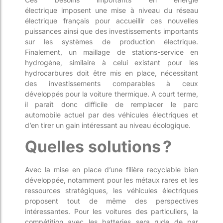
électrique
imposent
une mise à niveau d
u réseau
électrique français
pour accueillir ces nouvelles
puissances ainsi que
des
investissements importants
sur les
systèmes de production électrique
.
Finalement, un maillage de station
s
-service en
hydrogène, similaire à celui existant pour les
hydrocarbures doit être mis en place
, nécessitant
des investissements
comparables à ceux
développés pour la voiture thermique
.
A court terme,
il paraît donc difficile de remplacer le parc
automobile actuel par des véhicules électr
iques et
d’en tirer un gain intéressant
au niveau écologique
.
Quelles solutions
?
Avec
la mise en place d’
une filière recyclable bien
développé
e
, notamment pour les métaux rares
et les
ressources stratégiques
, les véhicules électriques
propo
sent tout de même des perspectives
intéressantes. Pour les voitures des particuliers, la
compétition avec les batteries sera rude de par