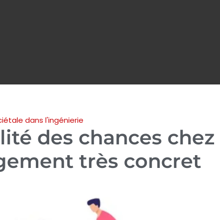
iétale dans l'ingénierie
alité des chances chez
gement très concret