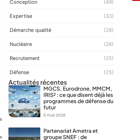
Conception
(49)
Expertise
(33)
Démarche qualité
(28)
Nucléaire
(26)
Recrutement
(25)
Défense
(25)
Actualités récentes
MGCS, Eurodrone, MMCM,
IRIS² : ce que disent déjà les
programmes de défense du
futur
5 mai 2026
es
Partenariat Ametra et
groupe SNEF : de
x