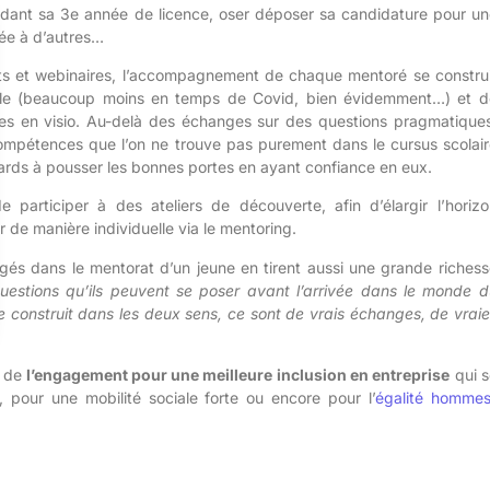
ndant sa 3e année de licence, oser déposer sa candidature pour un
vée à d’autres…
orts et webinaires, l’accompagnement de chaque
mentoré
se construi
ible (beaucoup moins en temps de
Covi
d
, bien évidemment…) et d
ges en
visio
. Au-delà des échanges sur des questions pragmatiques
 compétences que l’on ne trouve pas purement dans le cursu
s scolai
llards à pousser les bonnes portes en ayant confiance en eux.
 participer à des ateliers de découverte, afin d’élargir l’horizo
 de manière individuelle via le
mentoring
.
agés dans le mentorat d’un jeune en tirent aussi une grande riches
uestions qu’ils peuvent se poser avant l’arrivée dans le monde d
se construit dans les deux sens, ce sont de vrais échanges, de vrai
e de
l’engagement pour une meilleure inclusion en entreprise
qui s
, pour une mobilité sociale forte ou encore pour l’
égalité hommes
re politique RH
en
consultant notre site
. Vous pouvez aussi
nou
alités.