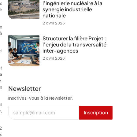
l’ingénierie nucléaire à la
s
synergie industrielle
ir
nationale
2 avril 2026
e
 à
Structurer la filière Projet :
l’enjeu de la transversalité
inter-agences
er
2 avril 2026
t
la
e
.
Newsletter
on
Inscrivez-vous à la Newsletter.
n
e
,
Inscription
2
s