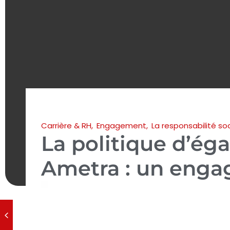
Carrière & RH
,
Engagement
,
La responsabilité soc
La politique d’ég
Ametra : un enga