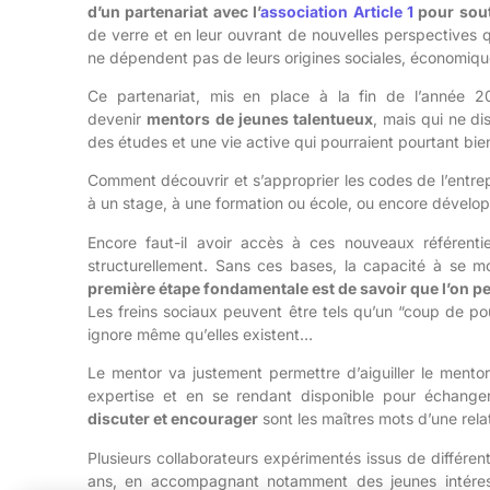
d’un partenariat avec l’
association Article 1
pour sout
de verre et en leur ouvrant de nouvelles perspectives q
ne dépendent pas de leurs origines sociales, économiques
Ce partenar
iat, mis en place à la fin de l’année 2
devenir
mentors
de jeunes talentueux
, mais qui ne di
des études et une vie active qu
i pourraient pourtant bie
Comment découvrir et s’approprier les codes de l’entrep
à un stage, à une formation ou école, ou encore dévelo
Encore faut-il avoir accès à ces nouveaux référentie
structurellement. Sans ces bases, la capacité à se m
première étape fondamentale est de savoir que l’on peut
Les freins sociaux peuvent être tels qu’un “coup de po
ignore même qu’elles existent…
Le mentor va justement permettre d’aiguiller le
mentor
expertise et en se rendant disponible pour échange
discuter et encourager
sont les maîtres mots d’une relat
Plusieurs collaborateurs expérimentés issus de différe
an
s, en accompagnant notamment des jeunes intéres