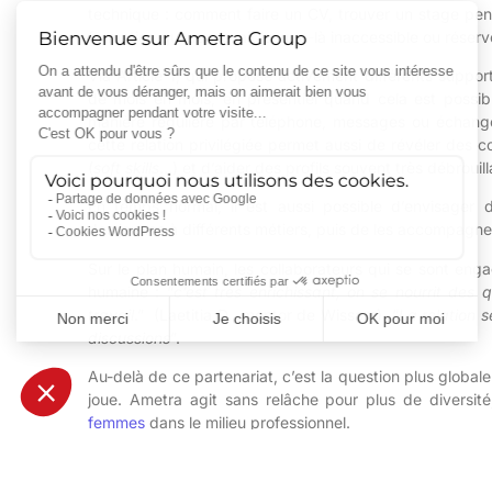
technique : comment faire un CV, trouver un stage pe
formation qui paraissait j
usque-là inaccessible ou réser
Via Article 1, qui propose activement différents supp
de mois en mois, en présentiel quand cela est poss
manière régulière par téléphone, messages ou échan
cette relation privilégiée permet aussi de révéler des
(
soft
skills
…) et d’aider des profils souvent très débroui
En temps normal, il est aussi possible d’envisager de
des
jeunes à différents métiers, puis de les accompagner
Sur le plan humain, les collaborateurs qui se sont eng
humaine : “
c’est très enrichissant,
on se nourrit des q
travail
.” (Laetitia D., mentor de
Wissam
). “
La relation 
discussions
”.
Au-delà de ce partenariat, c’est la question plus global
joue. Ametra agit sans relâche pour plus de diversité
femmes
dans le milieu professionnel.
Découvrez dès maintenant nos engagements et not
rejoindre sur LinkedIn
pour ne rien manquer de nos actu