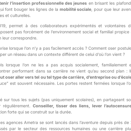
enir l’insertion profes
sionnelle des jeunes
en brisant les plafond
ui font bouger les lignes de la
mobilité sociale
, pour que leur aven
 et culturelles.
019, permet à des collaborateurs expérimentés et volontaires d
sposent pas forcément de l’environnement social et familial propice
n leur correspondre.
rise lorsque l’on n’y a pas facilement accès ? Comment oser postul
pper un réseau dans un contexte
différent de celui d’où l’on vient ?
ls lorsque l’on ne les a pas acquis socialement, familialement e
ontrer performant dans sa carrière ne vient qu
’au second plan :
 oser aller vers tel ou tel type de carrière, d’entreprise ou d’écol
uce” est souvent nécessaire. Les portes restent fermées
lorsque l’
é
sur tous les sujets (pas uniquement scolaires), en partageant so
r régulièrement.
Conseiller, tisser
des liens, lever l’
autocensur
ion forte qui se construit sur la durée.
ntes agences Ametra se sont lancés dans l’aventure depuis près de 
sés par le secteur des ressources humaines ou une carrière plu