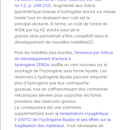
n
o
1
‑
2, p. 208
‑
212
).
Augmenter leur indice
gravimétrique (masse d’hydrogène stocké sur masse
totale) tout en abaissant le
ur coût
est le
principal
obstacle
.
À
terme, un coût de l’ordre de
400€ par kg H
2
stocké pour de la
grande
série
permettrait d’être compétitif dans le
développement de nouvelles mobilités
[2]
.
Pour les mobilités plus l
ourd
e
s
,
l
’annonce par Airbus
du développement d’avions à
hydrogène
ZEROe
souffle un vent nouveau sur le
stockage de l’hydrogène
sous forme liquide. Les
réservoirs à hydrogène liquide peuvent emporter
plus d’hydrogène que
leur contrepartie
gazeuse,
tout en s’affranchissant des contraintes
mécaniques élevées pour supporter les fortes
pressions des réservoirs gazeux
.
La
con
séquence
est une
contrainte
supplémentaire
avec
la
température cryogénique
(-250°C)
de l’hydrogène liquide
et ses effets sur la
fragilisation des matériaux
. Il est nécessaire de