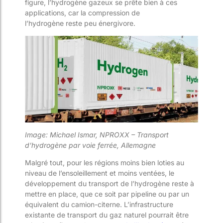
figure, l
’hydrogène gazeux se prê
te
bien à ces
applications
,
car la compression
de
l’hydrogène
reste peu énergiv
ore.
Image: Michael
Ismar
, NPROXX
– Transport
d’hydrogène par voie ferrée, Allemagne
Malgré tout, pour les régions moins bien loti
es
au
niveau de l’ensoleillement et
moins ventée
s
, le
développement du transport de l’hydrogène reste à
mettre en place, que ce soit par pipeline ou
par
un
équivalent du
camion-citerne
. L’infrastructure
existante de transport du gaz naturel pourrait être