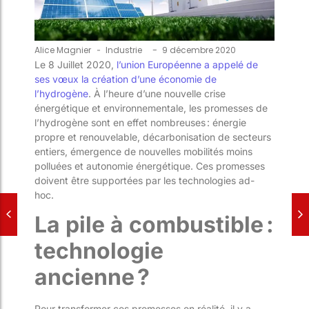
-
Alice Magnier
-
Industrie
9 décembre 2020
Le 8 Juillet 2020,
l’union Européenne a appelé de
ses vœux la création d’une économie de
l’hydrogène
.
À
l’heure
d’une nouvelle crise
énergétique et environnementale, l
es promesses de
l’hydrogène sont en effet nombreuses : énergie
propre
et renouvelable
, décarbonisation
de secteurs
entier
s
,
émergence de nouvelles mobilités moins
pollué
es
et autonomie énergétique.
Ces promesses
doivent être supportées par
l
es technologies ad-
hoc.
La pile à combustible :
technologie
ancienne ?
Pour transformer ces promesses en réalité, il y a