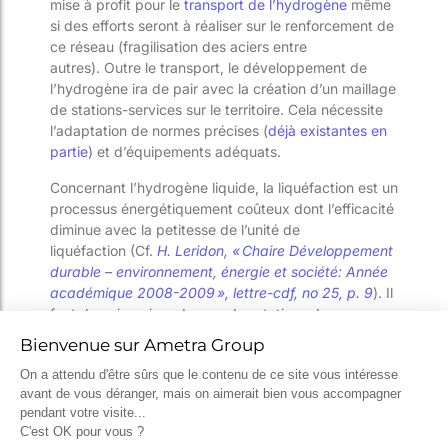
mis
e
à profit
pour le
transport
de l’hydrogène
même
si des efforts seront à réaliser sur le renf
orcement de
ce réseau (fragilisation des aciers
entre
autre
s
).
Outre le transport, le développement de
l’hydrogène ira de pair avec la création d’un maillage
de station
s
-service
s
sur le territoire. Cela nécessite
l’adaptation de normes précises (
déjà existante
s
en
partie
) et d’équipements adéquats.
Concernant l’hydrogène liquide, la
liquéfaction est un
processus énergétiquement
coûteux dont l’efficacité
diminue avec la
petitesse
de l’unité de
liquéfaction
(Cf.
H. Leridon, « Chaire Développement
durable – environnement, énergie et société: Année
académique 2008-2009 »,
lettre-
cdf
, n
o
25, p. 9
)
.
Il
faut donc imag
in
er de grandes stations de
liquéfaction pour obtenir un rendement
énergétique
intéressant.
Au-delà des acteurs
locaux
(station de remplissage)
, il reste à imaginer
une semi
–
centralisation des moyens de liquéfaction
autour de grands hub
s
industriels ou aéroportuaires.
Des projets régionaux existent
,
notamment dans les