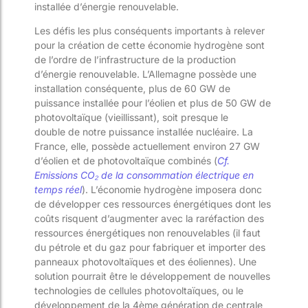
installée
d’énergie renouvelable.
Les défis les plus
conséquents
importants
à relever
pour la création de cette économie hydrogène sont
de l’ordre de l’infrastructure
de
la
production
d’énergie
renouvelable
.
L
’Allemagne possède une
installation conséquente, plus de 60 GW de
puissance installée pour l’éolien et plus de 50 GW de
photovoltaïque
(vieillissant)
, soit presque le
double
de
notre
puissance installé
e
nucléaire. L
a
France
, elle,
possède
actuellement
environ 27 GW
d’éolien et de photovoltaïque
combiné
s
(
Cf.
Emissions CO₂ de la consommation électrique en
temps réel
)
. L’économie hydrogène imposera donc
de développer ces ressources énergétiques
dont les
coûts risquent d’augmenter avec la ra
réfac
tion des
ressources énergétiques non renouvelable
s
(il faut
du pétrole et du gaz pour fabriquer et importer des
panneaux photovoltaïques et des éoliennes). Une
solution pourrait
être le développement de
nouvelles
technologie
s
de cellules
photovoltaïques
,
ou le
développement de
la 4
ème
génération de centrale