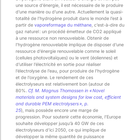
une source d’énergie
, il est nécessaire de le produire
d’une manière ou d’une autre. Actuellement la quasi-
totalité de l’hydrogène produit dans le monde l’est à
partir de
vaporeformage
du méthane
, c’est-à-dire
du
gaz naturel :
un procédé émetteur de CO
2
appliqué
à une ressource non renouvelable. Obtenir de
l’hydrogène renouvelable implique de disposer d’une
ressource d’énergie renouvelable comme le soleil
(cellules photovoltaïque
s
) ou le vent (éoliennes)
et
d’utiliser
l’électricité
en sortie pour réaliser
l’électrolyse de l’eau, pour
produire
de l’hydrogène
et de l’oxygène
.
Le rendement de ces
électrolyse
urs
est relativement bon (autour de
80%
.
Cf. M. Magnus
Thomassen
in « Novel
materials and system designs for low cost, efficient
and durable PEM
electrolysers
», p.
25
)
,
mais
possède
encore
une
marge de
progression.
Pour soutenir cette économie, l’Europe
souhaite développer jusqu’à 40 GW de ces
électrolyseurs d’ici 2050, ce qui implique de
développer la même quantité
de
puissance