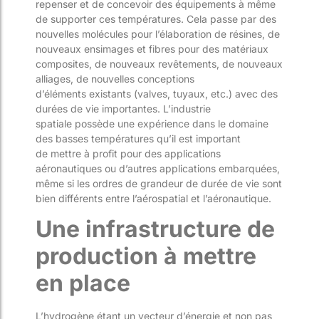
repenser et de concevoir des équipements à même
de supporter ces températures. Cela passe par des
nouvelles
molécules
pour l’élaboration de résines
, de
nouveaux ensimages et fibres
pour des matériaux
composites
, de nouveaux revêtements, de nouveaux
alliages, de nouvelles conceptions
d’éléments
existant
s
(valves, tuyaux
, etc.
) avec des
durées de vie importante
s
. L’industrie
spatial
e
possède une expérience dans le domaine
des basses températures qu’il
est
important
de
mettre à profit pour des applications
aéronautiques ou
d’
autres
applications embarqué
e
s
,
même si les ordres de grandeur de durée de vie sont
bien
différents
entre l’aérospatial et l’aéronautique.
Une infrastructure
de
production
à mettre
en place
L’hydrogène étant un vecteur d’énergie
et non pas