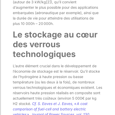
(
autour de
3 kW/kg
[2]
)
,
qu’il convient
d’augmenter
le plus possible pour des applications
embarqué
e
s (aéronautique par exemple)
,
ainsi que
la durée de vie pour atteindre des utilisations de
plus
10 000h –
20 000h.
Le stockage au cœur
des verrous
technologiques
L’autre élément crucial dans le développement de
l’économie de stockage est le réservoir. Qu’il stocke
de l’hydrogène à haute pression ou basse
température (ou les deux à la fois)
,
de nombreux
verrous technologiques et économiques existent.
Les
réservoirs haute pression
réalisé
s
en composite sont
actuellement très coûteux (environ 5
000€ par kg
H
2
stocké
.
Cf.
S. Eaves
et
J. Eaves, « A cost
comparison of fuel-cell and battery electric
vehicles »,
Journal of Power Sources
, vol. 130,