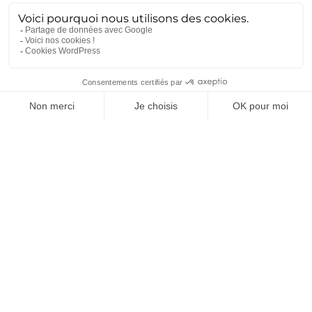
pays nordiques
,
sur la création de hub
s
et
d’infrastructure
s
de transport d’hydrogène liquide,
comme le projet
européen
HySHIP
qui vise la
création d’
un bateau transportant d
e l
’
hydrog
ène
liquide dans la région des f
jord
s norvégiens
.
Simil
airement, le projet d’avions à
hydrogène
d’Airbus pourrait être la base pour la création d’un
savoir-
faire dans les technologies de
l’hydrogène
au
niveau d’un tissu industriel dense de PME et d’ETI.
Les
retombées
et les implications de
ce
savoir-faire
serai
en
t certainement un atout pour la suite du
développement de cette économie.
L’hydrogène apporte donc son lot de
promesse
s
pour l’avenir
,
mais également ses
conditions qu’elles soient de nature physique,
technologique, économique
ou encore politique.
Découvrez dès maintenant
le site officiel
d’Ametra
Group
et n’hésitez pas à
nous suivre sur
LinkedIn
,
Twitter
et
YouTube
pour ne rien manquer
des actualités du groupe.