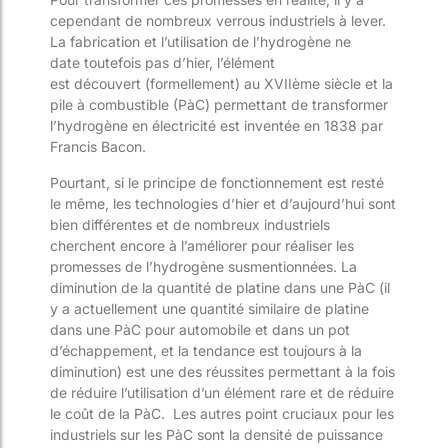
cependant de nombreux verrous
industriels
à lever
.
La fabrication et l’utilisation de l’hydrogène ne
date
toutefois
pas d’hier, l’élément
est
découvert
(
formellement) au XVII
ème
siècle et la
pile à combustible
(PàC)
permettant de transformer
l’hydrogène en électricité est inventé
e
en 1838 par
Francis Bacon.
Pourtant, si le principe de fonctionnement est resté
le même, l
es
technologie
s
d’hier et d’aujourd’hui sont
bien différentes et de nombreux industriels
cherche
nt
encore à l’améliorer pour réaliser les
promesses de l’hydrogène
susmentionnées
. La
diminution de la quantité de platine dans une PàC
(
il
y
a actuellement une quantité similaire de platine
dans une PàC pour automobile
et
dans un pot
d’échappement
,
et la tendance est toujours à la
diminution)
est une des réussites permettant à la fois
de réduire l’utilisation d’un élément rare et de réduire
le coût de la PàC. Les autres
point cruciaux
pour les
industriels sur les PàC
sont
la densité de puissance