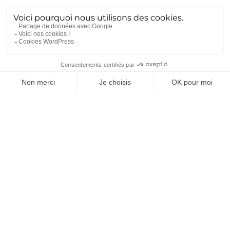
MGCS, Eurodrone, MMCM, IRIS² : ce
que disent déjà les programmes de
défense du futur
5 mai 2026