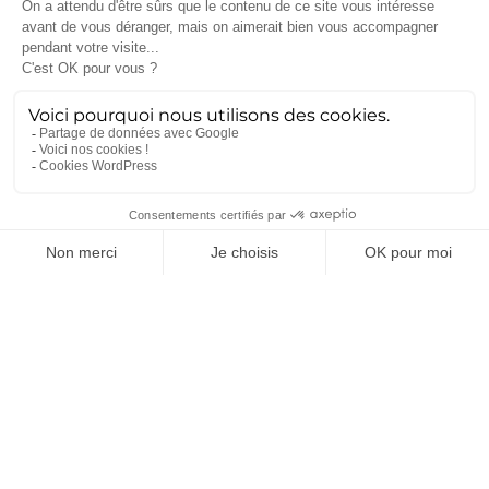
d’étanchéité (eau et poussière) joue un rôle crucial.
Nous intervenons également dans le
secteur
médical
. Il faut alors prendre en compte tout ce qui
relève de la
biocompatibilité
et de la désinfection.
L’étanchéité doit pouvoir être suffisante pour
nettoyer le produit (sondes échographiques,
caméras dentaires…). Nos ingénieurs travaillent aussi
sur la dimension de l’isolation électriqu
e et
thermique, afin d’éviter que la chaleur émise par les
cartes électroniques ne vienne par exemple entrer
en contact avec la main du praticien.
A
metra Group
marque sa différence sur plusieurs
points
: les ingénieurs du bureau d’études maîtrisent
l
es normes et exigences
techniques ,
ce qui permet
d’anticiper toutes les problématiques précédemment
citées et d’accompagner chaque client sur toutes les
dimensions liées au produit (mécanique, packaging,
lien entre concept et industrialisation…).
L’ergon
omie est aussi un point clé : grâce à la