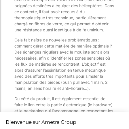
poignées destinées à équiper des hélicoptères. Dans
ce contexte, il faut avoir recours à du
thermoplastique très technique, particulièrement
chargé en fibres de verre, ce qui permet d’o
btenir
une résistance quasi identique à de l’aluminium.
Cela fait naître de nouvelles problématiques :
comment gérer cette matière de manière optimale ?
Des échanges réguliers avec le mouliste sont alors
nécessaires, afin d’identifier les zones sensibles
où
les flux de matières se rencontrent. L’objectif est
alors d’assurer l’assimilation en tenue mécanique
avec des efforts très importants pour simuler la
manipulation des pièces (push pull avec 1 main, 2
mains, en sens horaire et
anti-horaire
…).
Du côté
du produit, il est également essentiel de
faire le lien entre la partie électronique (le hardware)
et le packaging qui l’accompagne, en respectant les
lignes de fuite pour éviter par exemple qu’un arc
électrique ne se produise entre la main et la carte
éle
ctronique. Dans ce contexte, la notion