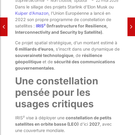
-
Sophie Lecomte
-
Non classé
,
Spatial
22 mai 2025
Dans le sillage des projets Starlink d’Elon Musk ou
Kuiper d’Amazon
, l’Union Européenne a lancé en
2022 son propre programme de constellation de
satellites :
IRIS²
(Infrastructure for Resilience,
Interconnectivity and Security by Satellite)
.
Ce projet spatial stratégique, d’un montant estimé à
6 milliards d’euros
, s’inscrit dans une dynamique de
souveraineté technologique
, de
résilience
géopolitique
et de
sécurité des communications
gouvernementales
.
Une constellation
pensée pour les
usages critiques
IRIS² vise à déployer une
constellation de petits
satellites en orbite basse (LEO)
d’ici
2027
, avec
une couverture mondiale.