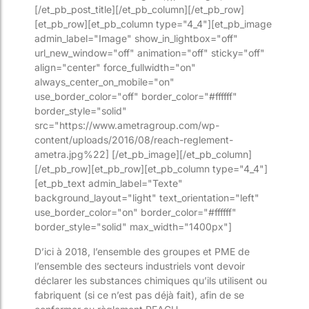
[/et_pb_post_title][/et_pb_column][/et_pb_row]
[et_pb_row][et_pb_column type="4_4"][et_pb_image
admin_label="Image" show_in_lightbox="off"
url_new_window="off" animation="off" sticky="off"
align="center" force_fullwidth="on"
always_center_on_mobile="on"
use_border_color="off" border_color="#ffffff"
border_style="solid"
src="https://www.ametragroup.com/wp-
content/uploads/2016/08/reach-reglement-
ametra.jpg%22] [/et_pb_image][/et_pb_column]
[/et_pb_row][et_pb_row][et_pb_column type="4_4"]
[et_pb_text admin_label="Texte"
background_layout="light" text_orientation="left"
use_border_color="on" border_color="#ffffff"
border_style="solid" max_width="1400px"]
D’ici à 2018, l’ensemble des groupes et PME de
l’ensemble des secteurs industriels vont devoir
déclarer les substances chimiques qu’ils utilisent ou
fabriquent (si ce n’est pas déjà fait), afin de se