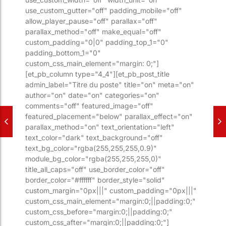
use_custom_gutter="off" padding_mobile="off"
allow_player_pause="off" parallax="off"
parallax_method="off" make_equal="off"
custom_padding="0|0" padding_top_1="0"
padding_bottom_1="0"
custom_css_main_element="margin: 0;"]
[et_pb_column type="4_4"][et_pb_post_title
admin_label="Titre du poste" title="on" meta="on"
author="on" date="on" categories="on"
comments="off" featured_image="off"
featured_placement="below" parallax_effect="on"
parallax_method="on" text_orientation="left"
text_color="dark" text_background="off"
text_bg_color="rgba(255,255,255,0.9)"
module_bg_color="rgba(255,255,255,0)"
title_all_caps="off" use_border_color="off"
border_color="#ffffff" border_style="solid"
custom_margin="0px|||" custom_padding="0px|||"
custom_css_main_element="margin:0;||padding:0;"
custom_css_before="margin:0;||padding:0;"
custom_css_after="margin:0;||padding:0;"]