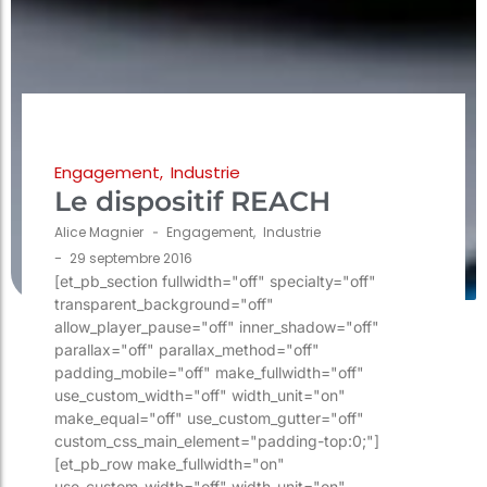
Engagement
,
Industrie
Le dispositif REACH
Alice Magnier
-
Engagement
,
Industrie
-
29 septembre 2016
[et_pb_section fullwidth="off" specialty="off"
transparent_background="off"
allow_player_pause="off" inner_shadow="off"
parallax="off" parallax_method="off"
padding_mobile="off" make_fullwidth="off"
use_custom_width="off" width_unit="on"
make_equal="off" use_custom_gutter="off"
custom_css_main_element="padding-top:0;"]
[et_pb_row make_fullwidth="on"
use_custom_width="off" width_unit="on"