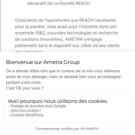
déclaratif de conformité REACH.
Consciente de l’opportunité que REACH représente
pour la planète, mais aussi pour l’industrie dans son
ensemble (R&D, nouvelles technologies et recherche
de solutions innovantes), AMETRA s’engage
pleinement dans le dispositif aux côtés de ses clients
et partenaires.
Pour en savoir plus sur notre société,
rendez-vous
sur notre site officiel
.
* Règlement n° 1907/2006 du 18 décembre 2006,
entré en vigueur en 2007 et consultable
ici
.
[/et_pb_text][/et_pb_column][/et_pb_row]
[/et_pb_section][et_pb_section fullwidth= »off »