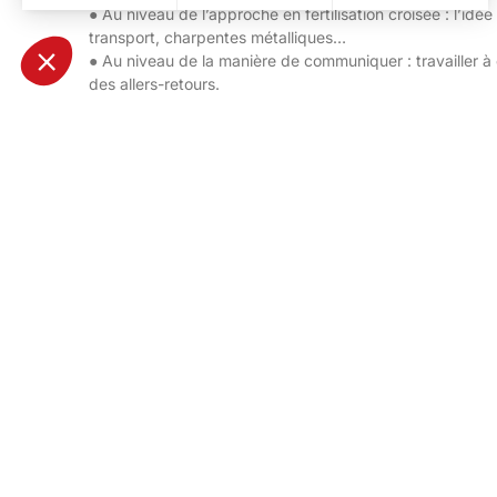
● Au niveau de l’approche en fertilisation croisée : l’idé
transport, charpentes métalliques…
● Au niveau de la manière de communiquer : travailler à c
des allers-retours.
Au final, le pilotage du développement par le calcul re
changement profond de certains processus et réflexes, en
Pour en savoir plus sur les métiers du Groupe AMETRA,
Farah