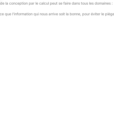
e de la conception par le calcul peut se faire dans tous les domaines :
e que l’information qui nous arrive soit la bonne, pour éviter le pièg
lève presque autant d’une
philosophie de conception
que d’un
 particulier à l’heure où les logiciels CAO sont la norme.
visitez la page qui y est consacrée
sur notre site officiel.