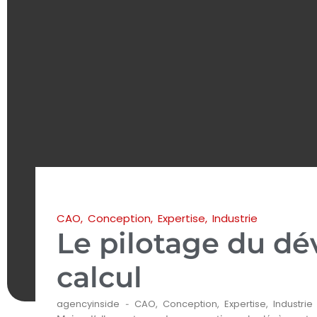
CAO
,
Conception
,
Expertise
,
Industrie
Le pilotage du d
calcul
agencyinside
CAO
,
Conception
,
Expertise
,
Industrie
-