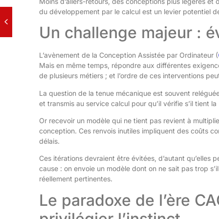
Moins d’allers-retours, des conceptions plus légères et o
du développement par le calcul est un levier potentiel de
Un challenge majeur : évi
L’avènement de la Conception Assistée par Ordinateur (
Mais en même temps, répondre aux différentes exigence
de plusieurs métiers ; et l’ordre de ces interventions peu
La question de la tenue mécanique est souvent reléguée à
et transmis au service calcul pour qu’il vérifie s’il tient 
Or recevoir un modèle qui ne tient pas revient à multiplie
conception. Ces renvois inutiles impliquent des coûts co
délais.
Ces itérations devraient être évitées, d’autant qu’elles p
cause : on envoie un modèle dont on ne sait pas trop s’il
réellement pertinentes.
Le paradoxe de l’ère CAO
privilégier l’instinct