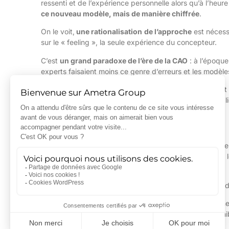
ressenti et de l’expérience personnelle alors qu’à l’heure
ce nouveau modèle, mais de manière chiffrée
.
On le voit,
une rationalisation
de l’approche
est nécessa
sur le « feeling », la seule expérience du concepteur.
C’est
un grand paradoxe de l’ère de la CAO
: à l’époque 
experts faisaient moins ce genre d’erreurs et les modèl
Dans ce contexte, l’idée du pilotage du développement p
au bon sens d’une certaine époque, parfois un peu oublié 
Les clés d’action pour y
Le Groupe AMETRA travaille à optimiser cette approche, 
terme, de ne pas devoir repartir de zéro pour améliorer l
tardivement.
Pour rationaliser le processus et faire évoluer les habit
● Au niveau des concepteurs : transmettre l’idée qu’il 
une aide à la décision. Plus les informations sont dispon
marge de manœuvre, en légèreté et en performance.