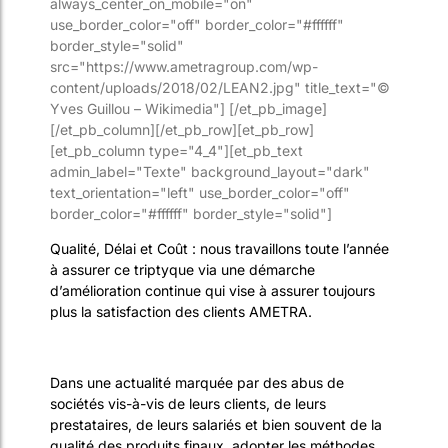
always_center_on_mobile="on"
use_border_color="off" border_color="#ffffff"
border_style="solid"
src="https://www.ametragroup.com/wp-
content/uploads/2018/02/LEAN2.jpg" title_text="©
Yves Guillou – Wikimedia"] [/et_pb_image]
[/et_pb_column][/et_pb_row][et_pb_row]
[et_pb_column type="4_4"][et_pb_text
admin_label="Texte" background_layout="dark"
text_orientation="left" use_border_color="off"
border_color="#ffffff" border_style="solid"]
Qualité, Délai et Coût : nous travaillons toute l’année
à assurer ce triptyque via une démarche
d’amélioration continue qui vise à assurer toujours
plus la satisfaction des clients AMETRA.
Dans une actualité marquée par des abus de
sociétés vis-à-vis de leurs clients, de leurs
prestataires, de leurs salariés et bien souvent de la
qualité des produits finaux, adopter les méthodes