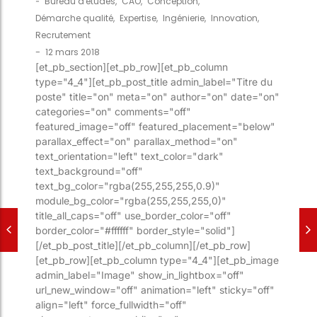
-
Bureau d'études
,
CAO
,
Conception
,
Démarche qualité
,
Expertise
,
Ingénierie
,
Innovation
,
Recrutement
-
12 mars 2018
[et_pb_section][et_pb_row][et_pb_column
type="4_4"][et_pb_post_title admin_label="Titre du
poste" title="on" meta="on" author="on" date="on"
categories="on" comments="off"
featured_image="off" featured_placement="below"
parallax_effect="on" parallax_method="on"
text_orientation="left" text_color="dark"
text_background="off"
text_bg_color="rgba(255,255,255,0.9)"
module_bg_color="rgba(255,255,255,0)"
title_all_caps="off" use_border_color="off"
border_color="#ffffff" border_style="solid"]
[/et_pb_post_title][/et_pb_column][/et_pb_row]
[et_pb_row][et_pb_column type="4_4"][et_pb_image
admin_label="Image" show_in_lightbox="off"
url_new_window="off" animation="left" sticky="off"
align="left" force_fullwidth="off"