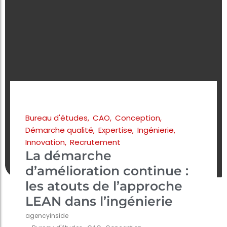
Bureau d'études
,
CAO
,
Conception
,
Démarche qualité
,
Expertise
,
Ingénierie
,
Innovation
,
Recrutement
La démarche
d’amélioration continue :
les atouts de l’approche
LEAN dans l’ingénierie
agencyinside