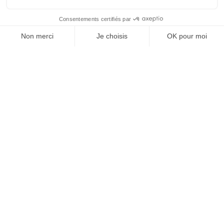
Innovation
(57)
Ingénierie
(57)
Conception
(49)
Expertise
(33)
Démarche qualité
(28)
Nucléaire
(26)
Recrutement
(25)
Défense
(25)
Actualités récentes