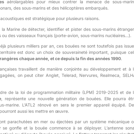
es
aérolargables pour mieux contrer la menace de sous-marin
 sonars, des sous-marins et des hélicoptères embarqués.
acoustiques est stratégique pour plusieurs raisons.
à la Marine de détecter, identifier et pister des sous-marins étrange
s ou des vaisseaux français (porte-avion, sous-marins nucléaires…).
éjà plusieurs milliers par an, ces bouées ne sont toutefois pas issu
e territoire est donc un choix de souveraineté important, puisque ce
étrangères chaque année, et ce depuis la fin des années 1990
.
rançaises travaillent de manière conjointe au développement et à l
gagées, on peut citer Anglet, Telerad, Nervures, Realmeca, SELH
adre de la loi de programmation militaire (LPM) 2019-2025 et de l
e
, représente une nouvelle génération de bouées. Elle pourra êtr
ous-marine. L’ATL2 rénové en sera le premier appareil équipé. De
ourront aussi les mettre en œuvre.
ont parachutées en mer ou éjectées par un système mécanique o
eur se gonfle et la bouée commence à se déployer. L’antenne sona