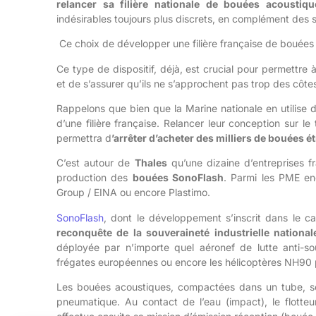
relancer sa filière nationale de bouées acoustiqu
indésirables toujours plus discrets, en complément des
Ce choix de développer une filière française de bouées 
Ce type de dispositif, déjà, est crucial pour permettre 
et de s’assurer qu’ils ne s’approchent pas trop des côte
Rappelons que bien que la Marine nationale en utilise d
d’une filière française. Relancer leur conception sur l
permettra d
’arrêter d’acheter des milliers de bouées 
C’est autour de
Thales
qu’une dizaine d’entreprises f
production des
bouées SonoFlash
. Parmi les PME en
Group / EINA ou encore Plastimo.
SonoFlash
, dont le développement s’inscrit dans le c
reconquête de la souveraineté industrielle national
déployée par n’importe quel aéronef de lutte anti-s
frégates européennes ou encore les hélicoptères NH90 p
Les bouées acoustiques, compactées dans un tube, s
pneumatique. Au contact de l’eau (impact), le flott