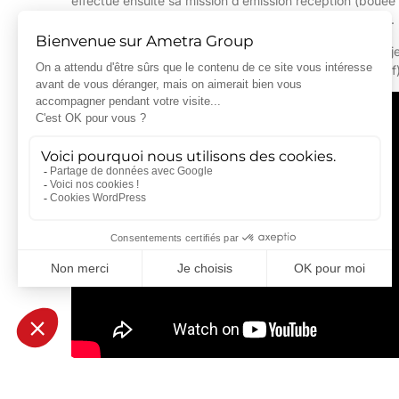
effectue ensuite sa mission d’émission réception (bouée 
du sonar à l’aéronef jusqu’à ce que sa batterie s’épuise.
L’une des innovations majeures apportées par le pro
détection des sous-marins
(mode passif et mode actif)
« Dans la taille d’un tube de 12,3 cm de diamètre e