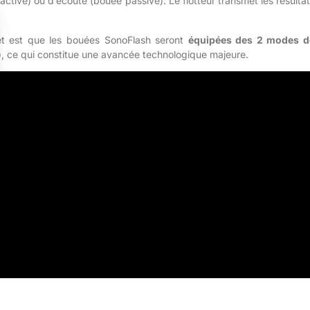
active) ou d’écoute (bouée passive). Le flotteur transmet les résulta
jet est que les bouées SonoFlash seront
équipées des 2 modes d
, ce qui constitue une avancée technologique majeure.
t 91,4 cm de longueur, Thales a concentré dix années d’innovatio