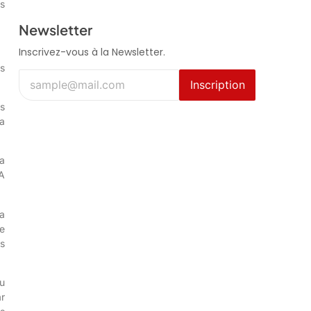
s
Newsletter
Inscrivez-vous à la Newsletter.
rs
Inscription
es
la
a
A
a
e
s
u
r