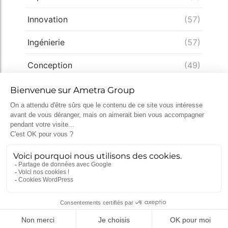
Innovation
(57)
Ingénierie
(57)
Conception
(49)
Expertise
(33)
Démarche qualité
(28)
Nucléaire
(26)
Recrutement
(25)
Défense
(25)
Actualités récentes