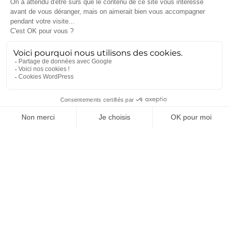
Pour plus d’informations sur
les métiers et le savoir-
faire
d’Ametra Group,
consultez dès maintenant
notre site officiel
.
Catégories
Actualités
(117)
Impression 3D
(8)
Innovation
(57)
Ingénierie
(57)
Conception
(49)