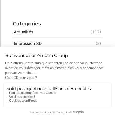
Catégories
Actualités
(117)
Impression 3D
(8)
Innovation
(57)
Ingénierie
(57)
Conception
(49)
Expertise
(33)
Démarche qualité
(28)
Nucléaire
(26)