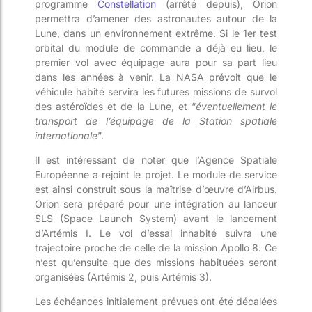
programme
Constellation
(arrêté depuis), Orion
permettra d’amener des astronautes autour de la
Lune, dans un environnement extrême. Si le 1er test
orbital du module de commande a déjà eu lieu, le
premier vol avec équi
page aura pour sa part lieu
dans les années à venir. La NASA prévoit que le
véhicule habité servira les futures missions de survol
des astéroïdes et de la Lune, et “
éventuellement le
transport de l’équipage de la Station spatiale
internationale
”.
Il est i
ntéressant de noter que l’Agence Spatiale
Européenne a rejoint le projet. Le module de service
est ainsi construit sous la maîtrise d’œuvre d’Airbus.
Orion sera préparé pour une intégration au lanceur
SLS (
Space
Launch
System) avant le lancement
d’Artémis
I. Le vol d’essai inhabité suivra une
trajectoire proche de celle de la mission Apollo 8. Ce
n’est qu’ensuite que des missions habit
u
ées seront
organisées (Artémis 2, puis Artémis 3).
Les échéances initialement prévues ont été décalées