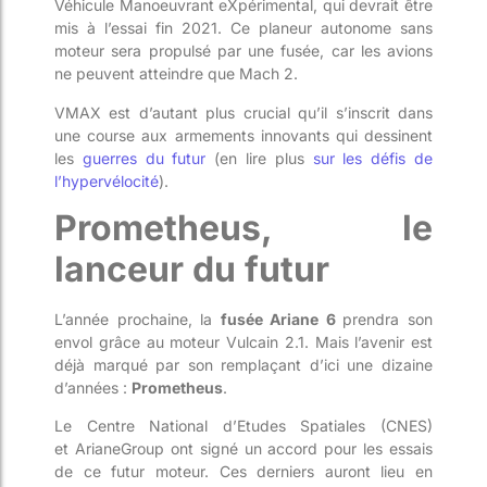
Véhicule
Manoeuvrant
eXpérimental
, qui devrait être
mis à l’essai fin 2021. Ce planeur autonome sans
moteur sera propulsé par une fusée, car les avions
ne p
euvent atteindre que Mach 2.
VMAX est d’autant plus crucial qu’il s’inscrit dans
une course aux armements innovants qui dessinent
les
gu
erres du futur
(en lire plus
sur les défis de
l’
hypervélocité
).
Prometheus
, le
lanceur du futur
L’année prochaine, la
fusée Ariane 6
prendra son
envol grâce au moteur Vulcain 2.1. Mais l’avenir est
déjà marqué par son remplaçant d’ici une dizaine
d’années :
Prometheus
.
Le Centre National d’Etudes Spatiales (CNES)
et
ArianeGroup
ont signé un accord pour les essais
de ce futur moteur. C
es derniers auront lieu en