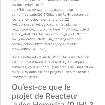
border_style="solid"
src="https://www.ametragroup.com/wp-
content/uploads/2016/08/projet-RJH-reacteur-de-
recherche-nucleaire-ametra.png%22]
[/et_pb_image][/et_pb_column][/et_pb_row]
[et_pb_row][et_pb_column type="4_4"][et_pb_text
admin_label="Texte" background_layout="light"
text_orientation="left" use_border_color="on"
border_color="#ffffff" border_style="solid"
max_width="1400px"]
Suite à notre article sur la World Nuclear Exhibition
2016, qui s’est tenue au Bourget il y a quelques
semaines, voici un aperçu plus précis de l’implication
d’AMETRA dans l’un des projets nucléaires actuels
innovants : le RJH.
Qu’est-ce que le
projet de Réacteur
Jules Horowitz (RJH) ?