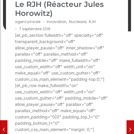
Le RJH (Réacteur Jules
Horowitz)
agencyinside
-
Innovation
,
Nucléaire
,
RJH
-
7 septembre 2016
[et_pb_section fullwidth="off" specialty="off"
transparent_background="off"
allow_player_pause="off" inner_shadow="off"
parallax="off" parallax_method="off"
padding_mobile="off" make_fullwidth="off"
use_custom_width="off" width_unit="on"
make_equal="off" use_custom_gutter="off"
custom_css_main_element="padding-top:0;"]
[et_pb_row make_fullwidth="on"
use_custom_width="off" width_unit="on"
use_custom_gutter="off" padding_mobile="off"
allow_player_pause="off" parallax="off"
parallax_method="off" make_equal="off"
custom_padding="0|0" padding_top_1="0"
padding_bottom_1="0"
custom_css_main_element="margin: 0;"]