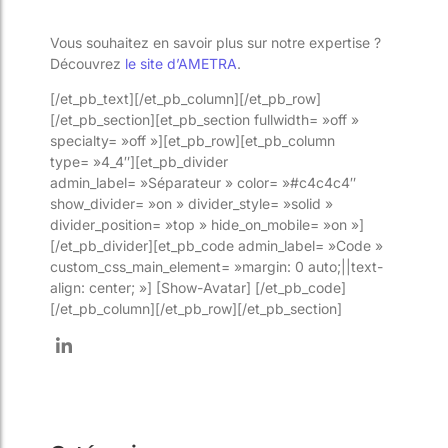
Vous souhaitez en savoir plus sur notre expertise ?
Découvrez
le site d’AMETRA
.
[/et_pb_text][/et_pb_column][/et_pb_row]
[/et_pb_section][et_pb_section fullwidth= »off »
specialty= »off »][et_pb_row][et_pb_column
type= »4_4″][et_pb_divider
admin_label= »Séparateur » color= »#c4c4c4″
show_divider= »on » divider_style= »solid »
divider_position= »top » hide_on_mobile= »on »]
[/et_pb_divider][et_pb_code admin_label= »Code »
custom_css_main_element= »margin: 0 auto;||text-
align: center; »] [Show-Avatar] [/et_pb_code]
[/et_pb_column][/et_pb_row][/et_pb_section]