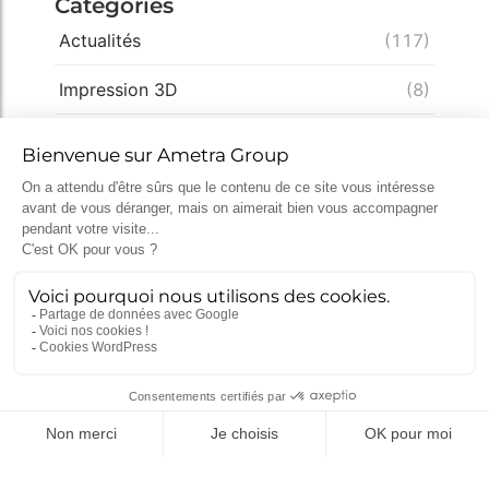
Catégories
Actualités
(117)
Impression 3D
(8)
Innovation
(57)
Ingénierie
(57)
Conception
(49)
Expertise
(33)
Démarche qualité
(28)
Nucléaire
(26)
Recrutement
(25)
Défense
(25)