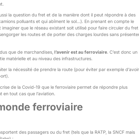
t.
ssi la question du fret et de la manière dont il peut répondre à des
 camions polluants et qui abîment le sol…). En prenant en compte le
 imaginer que le réseau existant soit utilisé pour faire circuler du fret
ésengorger les routes et de porter des charges lourdes sans présente
ividus que de marchandises,
l’avenir est au ferroviaire
. C’est donc un
rtie matérielle et au niveau des infrastructures.
iter la nécessité de prendre la route (pour éviter par exemple d’avoir
ort).
a crise de la Covid-19 que le ferroviaire permet de répondre plus
 en tout cas que l’aviation.
monde ferroviaire
nsportent des passagers ou du fret (tels que la RATP, la SNCF mais
Bahn) ;