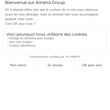
Nucléaire
(26)
Recrutement
(25)
Défense
(25)
Actualités récentes