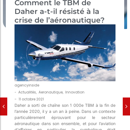
Comment le TBM de
Daher a-t-il résisté à la
crise de l’aéronautique?
agencyinside
-
Actualités
,
Aeronautique
,
Innovation
-
11 octobre 2021
Daher a sorti de chaîne son 1 000e TBM à la fin de
l’année 2020, il y a un an à peine. Dans un contexte
particulièrement éprouvant pour le secteur
aéronautique dans son ensemble, et pour l’aviation
d’affaires en particulier, la symbolique était