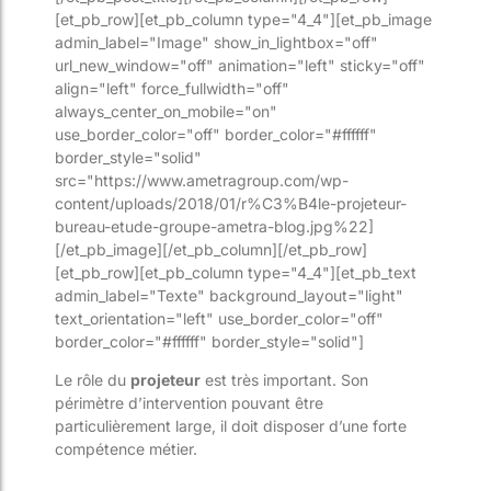
[et_pb_row][et_pb_column type="4_4"][et_pb_image
admin_label="Image" show_in_lightbox="off"
url_new_window="off" animation="left" sticky="off"
align="left" force_fullwidth="off"
always_center_on_mobile="on"
use_border_color="off" border_color="#ffffff"
border_style="solid"
src="https://www.ametragroup.com/wp-
content/uploads/2018/01/r%C3%B4le-projeteur-
bureau-etude-groupe-ametra-blog.jpg%22]
[/et_pb_image][/et_pb_column][/et_pb_row]
[et_pb_row][et_pb_column type="4_4"][et_pb_text
admin_label="Texte" background_layout="light"
text_orientation="left" use_border_color="off"
border_color="#ffffff" border_style="solid"]
Le rôle du
projeteur
est très important. Son
périmètre d’intervention pouvant être
particulièrement large, il doit disposer d’une forte
compétence métier.