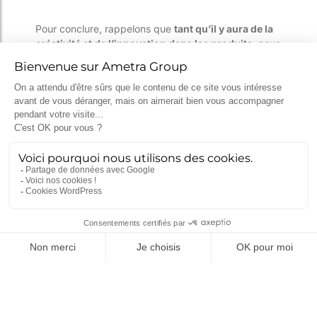
Pour conclure, rappelons que
tant qu’il y aura de la
créativité et de l’innovation dans les produits,
nous
aurons besoin de bureaux d’études et de projeteurs.
[/et_pb_text][/et_pb_column][/et_pb_row][et_pb_row]
[et_pb_column type= »4_4″][/et_pb_column]
[/et_pb_row][et_pb_row][et_pb_column type= »4_4″]
[/et_pb_column][/et_pb_row][/et_pb_section]
[et_pb_section fullwidth= »off » specialty= »off »]
[et_pb_row][et_pb_column type= »4_4″]
[et_pb_divider admin_label= »Séparateur »
color= »#c4c4c4″ show_divider= »on »
divider_style= »solid » divider_position= »top »
hide_on_mobile= »on »] [/et_pb_divider][et_pb_code
admin_label= »Code »] Fabrice Cervin [/et_pb_code]
[/et_pb_column][/et_pb_row][/et_pb_section]