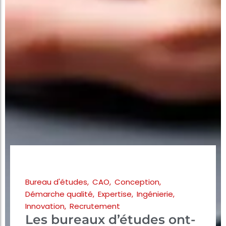
Bureau d'études
,
CAO
,
Conception
,
Démarche qualité
,
Expertise
,
Ingénierie
,
Innovation
,
Recrutement
Les bureaux d’études ont-