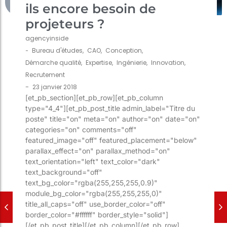
ils encore besoin de
projeteurs ?
agencyinside
-
Bureau d'études
,
CAO
,
Conception
,
Démarche qualité
,
Expertise
,
Ingénierie
,
Innovation
,
Recrutement
-
23 janvier 2018
[et_pb_section][et_pb_row][et_pb_column
type="4_4"][et_pb_post_title admin_label="Titre du
poste" title="on" meta="on" author="on" date="on"
categories="on" comments="off"
featured_image="off" featured_placement="below"
parallax_effect="on" parallax_method="on"
text_orientation="left" text_color="dark"
text_background="off"
text_bg_color="rgba(255,255,255,0.9)"
module_bg_color="rgba(255,255,255,0)"
title_all_caps="off" use_border_color="off"
border_color="#ffffff" border_style="solid"]
[/et_pb_post_title][/et_pb_column][/et_pb_row]